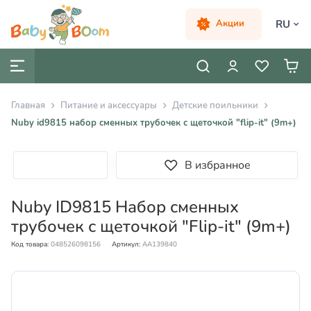
RU
Акции
Главная
Питание и аксессуары
Детские поильники
Nuby id9815 набор сменных трубочек с щеточкой "flip-it" (9m+)
В избранное
Nuby ID9815 Набор сменных
трубочек с щеточкой "Flip-it" (9m+)
Код товара:
048526098156
Артикул:
AA139840