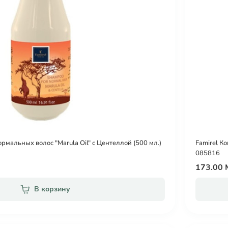
рмальных волос "Marula Oil" с Центеллой (500 мл.)
Famirel К
085816
173.00
В корзину