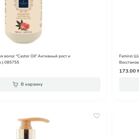
я волос "Castor Oil" Aктивный рост и
Famirel Ш
л.) 085755
Восстанов
173.00
В корзину