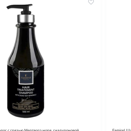
олос с грязью Мертвого моря, гиалуроновой
Famirel Ш