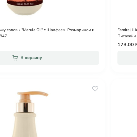
жу головы "Marula Oil" c Шалфеем, Розмарином и
Famirel Ш
5847
Питахайи 
173.00
В корзину