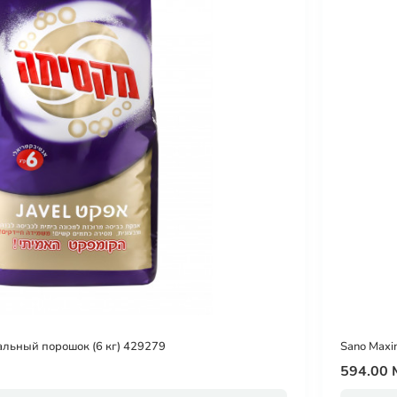
альный порошок (6 кг) 429279
Sano Maxi
594.00