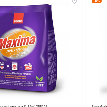
-20%
альный порошок (1.25кг) 288109
Sano Maxi