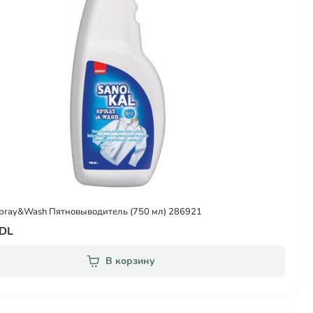
Spray&Wash Пятновыводитель (750 мл) 286921
MDL
В корзину