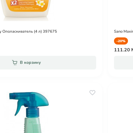
y Ополаскиватель (4 л) 397675
Sano Maxi
-20%
111.20
В корзину