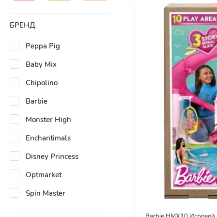
БРЕНД
Peppa Pig
Baby Mix
Chipolino
Barbie
Monster High
Enchantimals
Disney Princess
Optmarket
Spin Master
Barbie HMX10 Игровой 