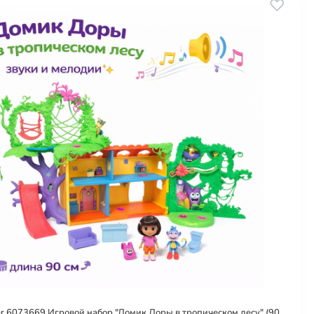
er 6073669 Игровой набор "Домик Доры в тропическом лесу" (90