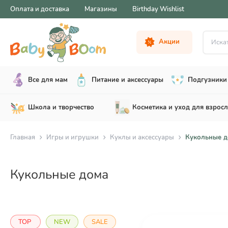
Оплата и доставка
Магазины
Birthday Wishlist
Искать .
Акции
Все для мам
Питание и аксессуары
Подгузники 
Школа и творчество
Косметика и уход для взрос
Главная
Игры и игрушки
Куклы и аксессуары
Кукольные 
Кукольные домa
TOP
NEW
SALE