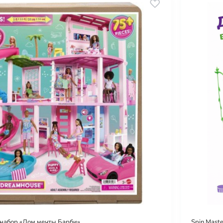
набор «Дом мечты Барби»
Spin Mast