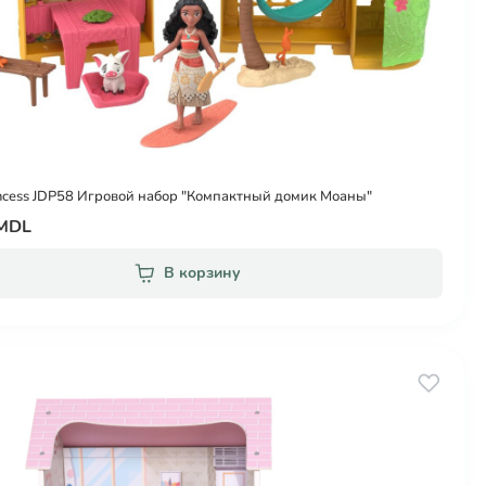
incess JDP58 Игровой набор "Компактный домик Моаны"
 MDL
В корзину