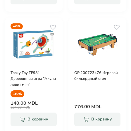
-40%
Tooky Toy TF981
OP 200723476 Игровой
Деревянная игра "Акула
бильярдный стол
ловит мяч"
-40%
140.00 MDL
776.00 MDL
234.00 MDL
В корзину
В корзину