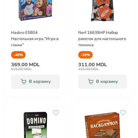
Hasbro E5804
Nerf 16639HP Набор
Настольная игра "Игра в
ракеток для настольного
гонки"
тенниса
-40%
-20%
369.00 MDL
311.00 MDL
615.00 MDL
415.00 MDL
В корзину
В корзину