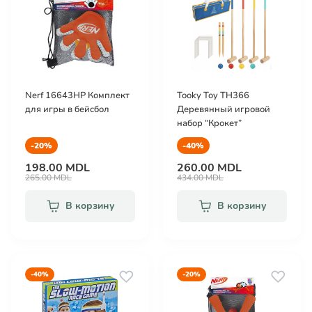
Nerf 16643HP Комплект
Tooky Toy TH366
для игры в бейсбол
Деревянный игровой
набор “Крокет”
-20%
-40%
198.00 MDL
260.00 MDL
265.00 MDL
434.00 MDL
В корзину
В корзину
-40%
-20%