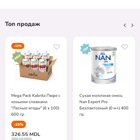
Топ продаж
-15%
Mega Pack Kabrita Пюре с
Сухая молочная смесь
козьими сливками
Nan Expert Pro
"Лесные ягоды" (6 х 100)
Безлактозный (0 м+) 400
600 гр.
гр.
-15%
326.55 MDL
384.18 MDL