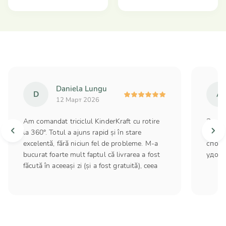
Daniela Lungu
D
А
12 Март 2026
Am comandat triciclul KinderKraft cu rotire
Заказ
la 360°. Totul a ajuns rapid și în stare
задер
excelentă, fără niciun fel de probleme. M-a
споко
bucurat foarte mult faptul că livrarea a fost
удобн
făcută în aceeași zi (și a fost gratuită), ceea
ce a fost foarte convenabil. Mulțumesc și
pentru bonusul plăcut sub forma unei
reduceri cumulative de 5%. Am rămas foarte
mulțumită de achiziție și de serviciu.