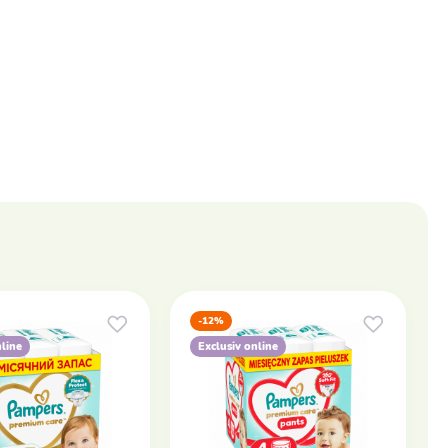
-12%
nline
Exclusiv online