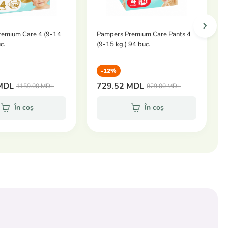
remium Care 4 (9-14
Pampers Premium Care Pants 4
c.
(9-15 kg.) 94 buc.
-12%
MDL
729.52 MDL
1159.00 MDL
829.00 MDL
În coș
În coș