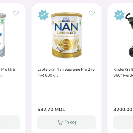
 Pro fără
Lapte praf Nan Supreme Pro 2 (6
KinderKraft
r.
m+) 800 gr.
360° (verd
582.70 MDL
3200.00
ș
În coș