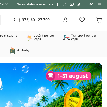
Noi în rețele de socializare:
-14:00
RO
RU
(+373) 60 127 700
re și scaune
Jucării pentru
Transport pentru
copii
copii
Ambalaj