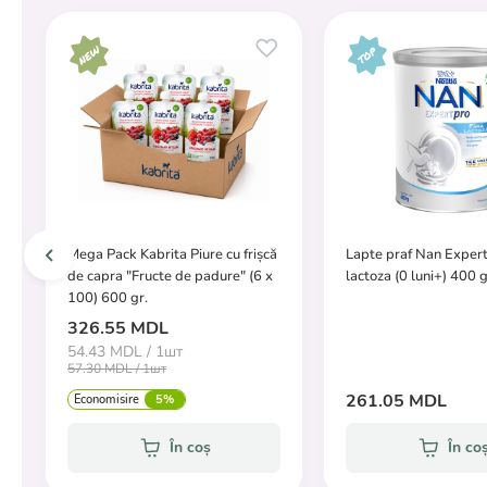
Mega Pack Kabrita Piure cu frișсă
Lapte praf Nan Expert
de capra "Fructe de padure" (6 х
lactoza (0 luni+) 400 g
100) 600 gr.
326.55 MDL
54.43 MDL / 1шт
57.30 MDL / 1шт
261.05 MDL
Economisire
5%
În coș
În co