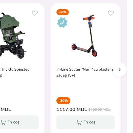
-30%
 Triciclu Spinstep
In-Line Scuter "Nerf " cu blaster și
e)
săgeți (5+)
-30%
 MDL
1117.00 MDL
1490.00 MDL
În coș
În coș