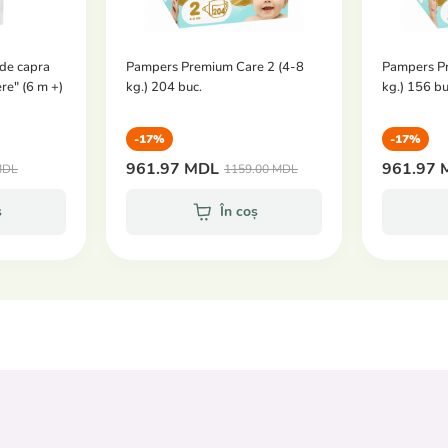
 de capra
Pampers Premium Care 2 (4-8
Pampers P
re" (6 m +)
kg.) 204 buc.
kg.) 156 bu
-17%
-17%
961.97 MDL
961.97 
MDL
1159.00 MDL
ș
În coș