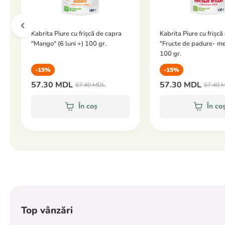
Kabrita Piure cu frișсă de capra
Kabrita Piure cu frișсă
"Mango" (6 luni +) 100 gr.
"Fructe de padure- me
100 gr.
-15%
-15%
57.30 MDL
57.30 MDL
67.40 MDL
67.40 
În coș
În co
Top vânzări