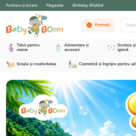
Achitare și livrare
Magazine
Birthday Wishlist
Căutare 
Promoții
Totul pentru
Alimentare și
Scutece și
mame
accesorii
igienă
Școala și creativitatea
Cosmetică și îngrijire pentru ad