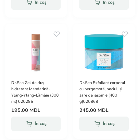
În coș
În coș
Dr.Sea Gel de duș
Dr.Sea Exfoliant corporal
hidratant Mandarină-
cu bergamotă, paciuli și
Ylang-Ylang-Lămâie (300
sare de iasomie (400
ml) 020295
g)020868
195.00 MDL
245.00 MDL
În coș
În coș