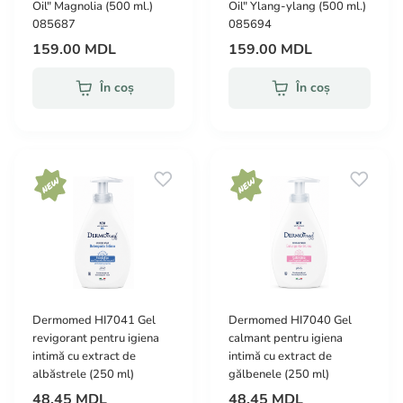
Oil" Magnolia (500 ml.)
Oil" Ylang-ylang (500 ml.)
085687
085694
159.00 MDL
159.00 MDL
În coș
În coș
Dermomed HI7041 Gel
Dermomed HI7040 Gel
revigorant pentru igiena
calmant pentru igiena
intimă cu extract de
intimă cu extract de
albăstrele (250 ml)
gălbenele (250 ml)
48.45 MDL
48.45 MDL