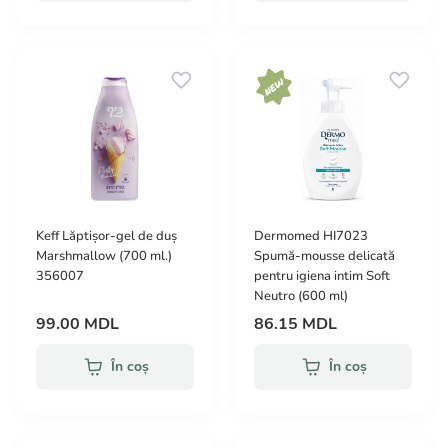
Keff Lăptișor-gel de duș
Dermomed HI7023
Marshmallow (700 ml.)
Spumă-mousse delicată
356007
pentru igiena intim Soft
Neutro (600 ml)
99.00 MDL
86.15 MDL
În coș
În coș