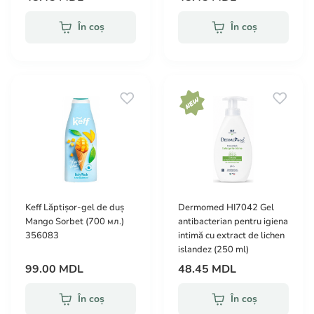
În coș
În coș
Keff Lăptișor-gel de duș
Dermomed HI7042 Gel
Mango Sorbet (700 мл.)
antibacterian pentru igiena
356083
intimă cu extract de lichen
islandez (250 ml)
99.00 MDL
48.45 MDL
În coș
În coș