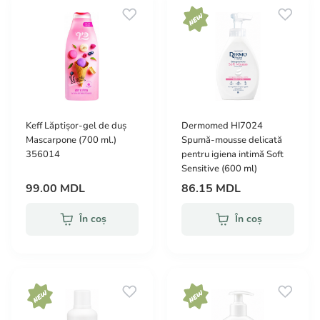
Keff Lăptișor-gel de duș
Dermomed HI7024
Mascarpone (700 ml.)
Spumă-mousse delicată
356014
pentru igiena intimă Soft
Sensitive (600 ml)
99.00 MDL
86.15 MDL
În coș
În coș