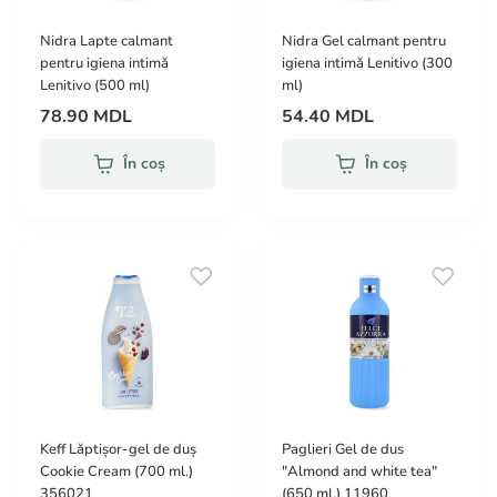
Nidra Lapte calmant
Nidra Gel calmant pentru
pentru igiena intimă
igiena intimă Lenitivo (300
Lenitivo (500 ml)
ml)
78.90 MDL
54.40 MDL
În coș
În coș
Keff Lăptișor-gel de duș
Paglieri Gel de dus
Cookie Cream (700 ml.)
"Almond and white tea"
356021
(650 ml.) 11960