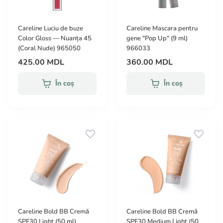
Careline Luciu de buze
Careline Mascara pentru
Color Gloss — Nuanța 45
gene "Pop Up" (9 ml)
(Coral Nude) 965050
966033
425.00 MDL
360.00 MDL
În coș
În coș
Careline Bold BB Cremă
Careline Bold BB Cremă
SPF30 Light (50 ml)
SPF30 Medium Light (50