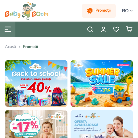
RO
Promoții
Acasă
Promotii