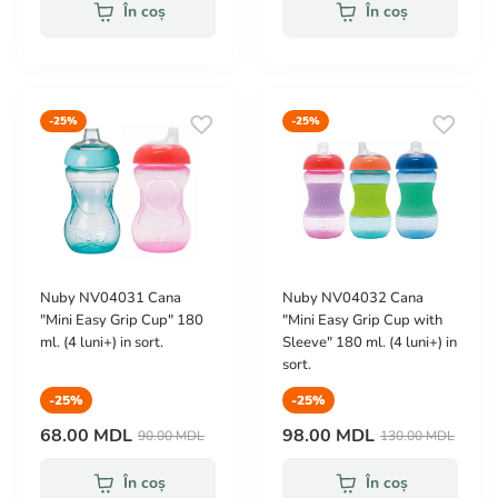
În coș
În coș
-25%
-25%
Nuby NV04031 Cana
Nuby NV04032 Cana
"Mini Easy Grip Cup" 180
"Mini Easy Grip Cup with
ml. (4 luni+) in sort.
Sleeve" 180 ml. (4 luni+) in
sort.
-25%
-25%
68.00 MDL
98.00 MDL
90.00 MDL
130.00 MDL
În coș
În coș