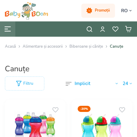
RO
Promoții
Acasă
Alimentare și accesorii
Biberoane și cănițe
Canuțe
Canuțe
Filtru
-20%