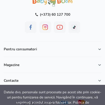
(+373) 60 127 700
Pentru consumatori
Magazine
Contacte
Datele dvs. personale sunt procesate pe acest site prin cookie-
uri pentru furnizarea de servicii. Navigând în continuare, vă
exprimaţi acordul asupra folosirii lor. Politica de
Acceptăm pentru plată: