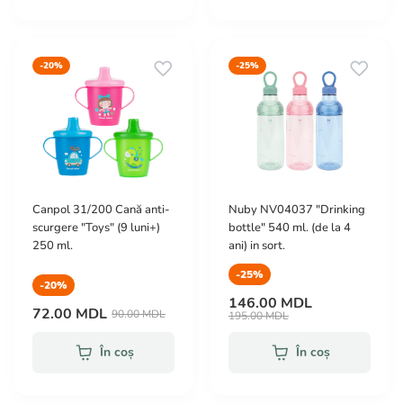
-20%
-25%
Canpol 31/200 Cană anti-
Nuby NV04037 "Drinking
scurgere "Toys" (9 luni+)
bottle" 540 ml. (de la 4
250 ml.
ani) in sort.
-25%
-20%
146.00 MDL
72.00 MDL
90.00 MDL
195.00 MDL
În coș
În coș