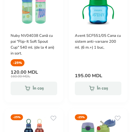
Nuby NV04038 Cană сu
Avent SCF551/05 Cana cu
pai "Flip-It Soft Spout
sistem anti-varsare 200
Cup" 540 ml. (de la 4 ani)
ml. (6 m.+) 1 buc,
in sort.
-25%
120.00 MDL
195.00 MDL
160.00 MDL
În coș
În coș
-25%
-25%