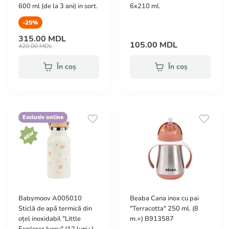
600 ml (de la 3 ani) in sort.
6x210 ml.
-25%
315.00 MDL
105.00 MDL
420.00 MDL
În coș
În coș
Exclusiv online
Babymoov A005010
Beaba Cana inox cu pai
Sticlă de apă termică din
"Terracotta" 250 ml. (8
oțel inoxidabil "Little
m.+) B913587
Explorer Ivory" (12 luni+)