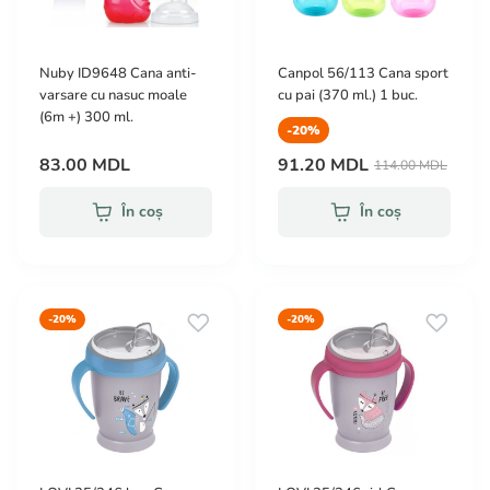
Nuby ID9648 Cana anti-
Canpol 56/113 Cana sport
varsare cu nasuc moale
cu pai (370 ml.) 1 buc.
(6m +) 300 ml.
-20%
83.00 MDL
91.20 MDL
114.00 MDL
În coș
În coș
-20%
-20%