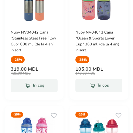
Nuby NV04042 Cana
Nuby NV04043 Cana
"Stainless Steel Free Flow
"Ocean & Sports Lover
Cup" 600 ml. (de la 4 ani)
Cup" 360 ml. (de la 4 ani)
in sort.
in sort.
-25%
-25%
319.00 MDL
105.00 MDL
425.00 MDL
140.00 MDL
În coș
În coș
-25%
-25%