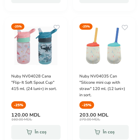
-25%
-25%
Nuby NV04028 Cana
Nuby NV04035 Can
"Flip-It Soft Spout Cup"
"Silicone mini cup with
415 ml. (24 luni+) in sort.
straw" 120 ml. (12 luni+)
in sort.
-25%
-25%
120.00 MDL
203.00 MDL
160.00 MDL
270.00 MDL
În coș
În coș