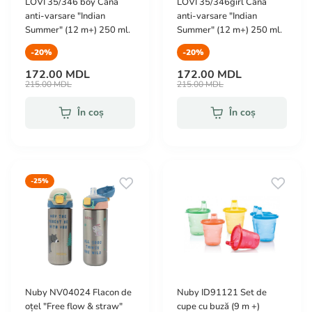
LOVI 35/346 boy Cana
LOVI 35/346girl Cana
anti-varsare "Indian
anti-varsare "Indian
Summer" (12 m+) 250 ml.
Summer" (12 m+) 250 ml.
-20%
-20%
172.00 MDL
172.00 MDL
215.00 MDL
215.00 MDL
În coș
În coș
-25%
Nuby NV04024 Flacon de
Nuby ID91121 Set de
oțel "Free flow & straw"
cupe cu buză (9 m +)