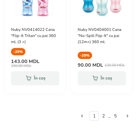
Nuby NV0414022 Cana
Nuby NV0404001 Cana
"Flip-It Tritan" cu pai 360
"No-Spill Flip-It" cu pai
ml. (3 +)
(12m+) 360 ml.
-25%
-25%
143.00 MDL
90.00 MDL
120.00 MDL
190.00 MDL
În coș
În coș
1
2
5
...