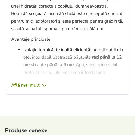
unei hidratări corecte a copilului dumneavoastră.
Robustă și ușoară, această sticlă este concepută special
pentru micii exploratori și este perfectă pentru grădiniță,
școală, activități sportive, plimbări sau călătorii.
Avantaje principale
Izolație termică de înaltă eficiență
: pereții dubli din
oțel inoxidabil păstrează băuturile
reci până la 12
ore și calde până la 6 ore
. Apa, sucul sau ceaiul
preferat al copilului vor avea întotdeauna
temperatura potrivită, în orice anotimp.
Află mai mult
Materiale premium și sigure
: corpul sticlei este
fabricat din oțel inoxidabil de calitate alimentară,
extrem de durabil, care nu alterează gustul
băuturilor, nu absoarbe mirosurile și este complet
sigur pentru utilizarea zilnică (fără BPA și ftalați).
Sistem etanș Anti-Leak
: capacul sigur previne
Produse conexe