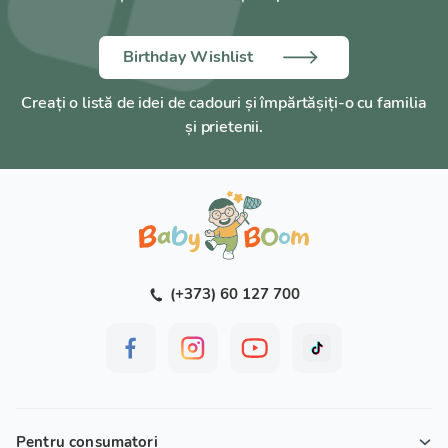
* Informații cu privire la disponibilitatea produselor
marcate "Exclusiv Online"! obligatoriu se confirmă cu
Birthday Wishlist
operatorii!
* Aceste produse sunt în cantitate limitată!
Creați o listă de idei de cadouri și împărtășiți-o cu familia
* Produsele marcate "Exclusiv Online" pot fi livrate într-
și prietenii.
un interval mai îndelungat de timp - vă rugăm
contactaţi-ne pentru detalii suplimentare!
(+373) 60 127 700
Pentru consumatori