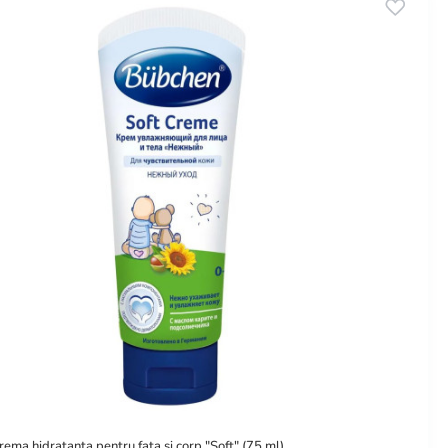
ema hidratanta pentru faţa şi corp "Soft" (75 ml)