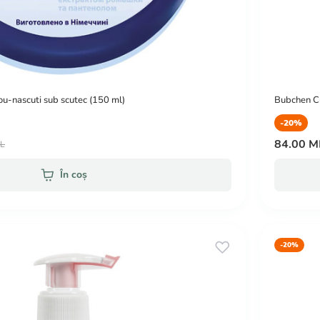
u-nascuti sub scutec (150 ml)
Bubchen Cr
-20%
84.00 
DL
În coș
-20%