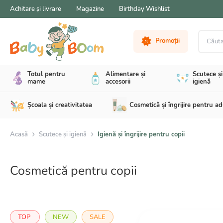
Achitare și livrare
Magazine
Birthday Wishlist
Căutare 
Promoții
Totul pentru
Alimentare și
Scutece și
mame
accesorii
igienă
Școala și creativitatea
Cosmetică și îngrijire pentru ad
Acasă
Scutece și igienă
Igienă și îngrijire pentru copii
Cosmetică pentru copii
TOP
NEW
SALE