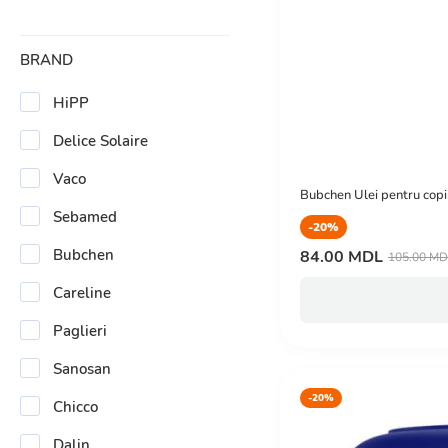
BRAND
HiPP
Delice Solaire
Vaco
Bubchen Ulei pentru copii 
Sebamed
-20%
Bubchen
84.00 MDL
105.00 M
Careline
Paglieri
Sanosan
-20%
Chicco
Dalin