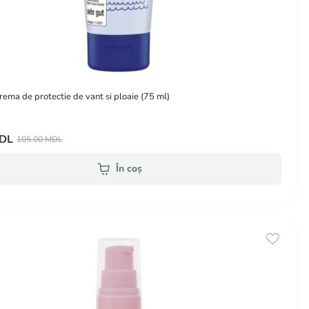
ema de protectie de vant si ploaie (75 ml)
MDL
105.00 MDL
În coș