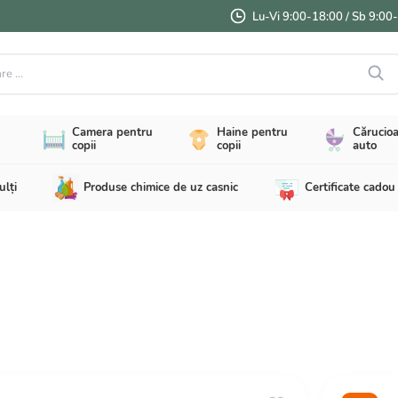
Lu-Vi 9:00-18:00 / Sb 9:00
...
Camera pentru
Haine pentru
Cărucioa
copii
copii
auto
ulți
Produse chimice de uz casnic
Certificate cadou