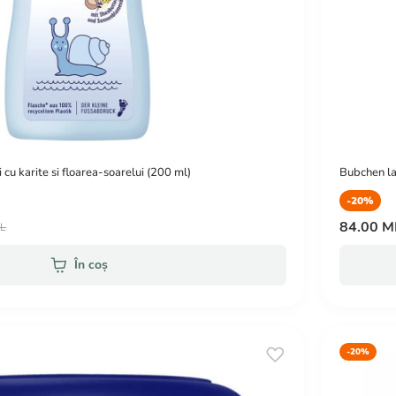
cu karite si floarea-soarelui (200 ml)
Bubchen lap
-20%
84.00 
DL
În coș
-20%