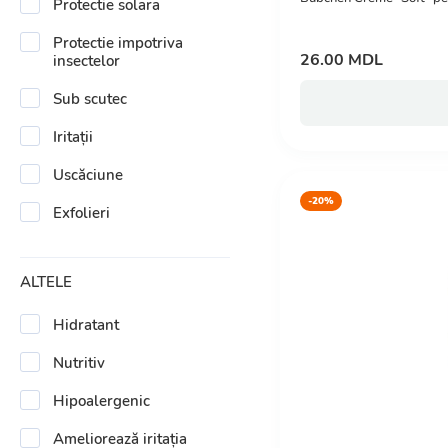
Protectie solara
Protectie impotriva
26.00 MDL
insectelor
Sub scutec
Iritații
Uscăciune
-20%
Exfolieri
ALTELE
Hidratant
Nutritiv
Hipoalergenic
Ameliorează iritația