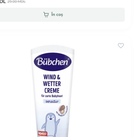
MDL
29.00 MDL
În coș