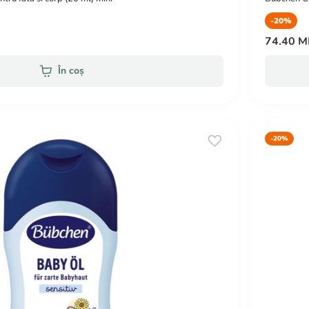
-20%
74.40 
În coș
-20%