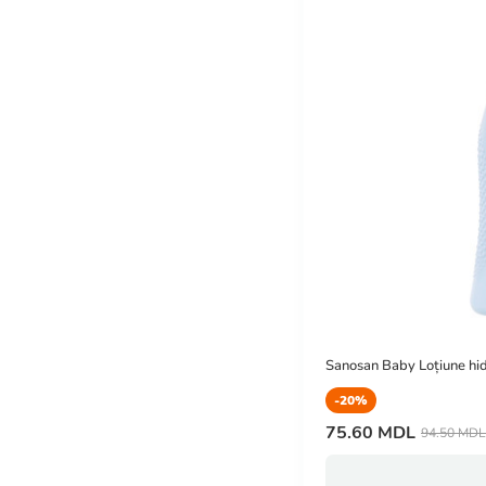
Sanosan Baby Loțiune hi
-20%
75.60 MDL
94.50 MDL