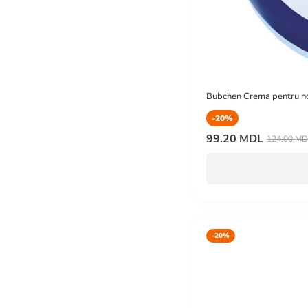
Bubchen Crema pentru no
-20%
99.20 MDL
124.00 M
-20%