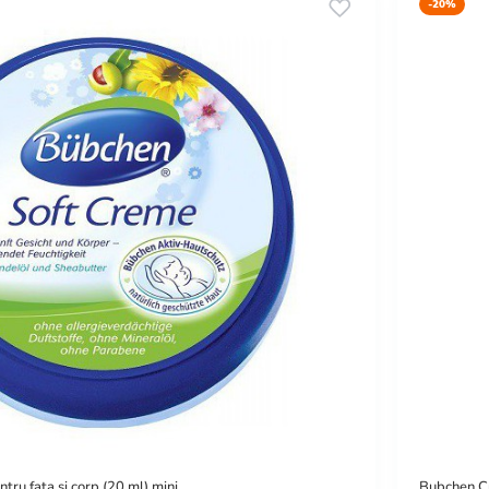
-20%
ru fata si corp (20 ml) mini
Bubchen Cr