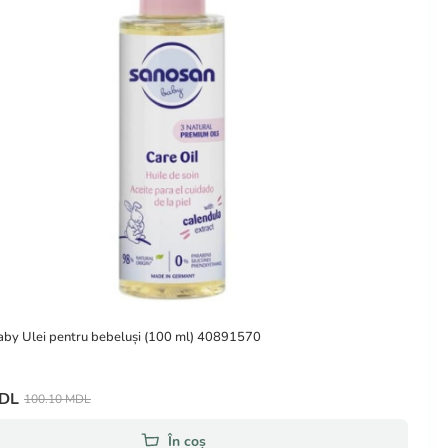
by Ulei pentru bebeluși (100 ml) 40891570
MDL
100.10 MDL
În coș