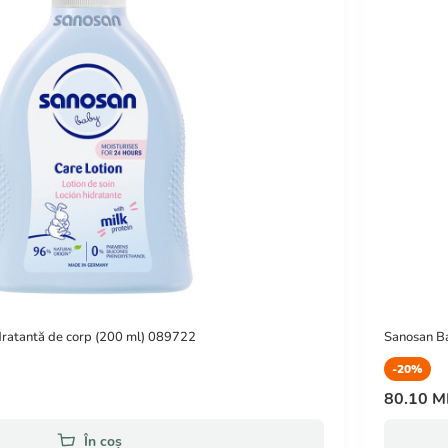
dratantă de corp (200 ml) 089722
Sanosan Ba
-20%
80.10 
În coș