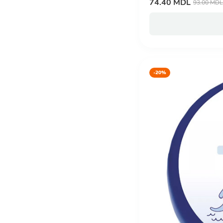
74.40 MDL
93.00 MDL
-20%