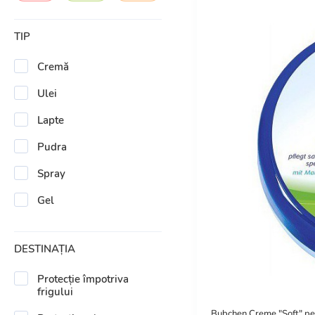
TIP
Cremă
Ulei
Lapte
Pudra
Spray
Gel
DESTINAȚIA
Protecție împotriva
frigului
Bubchen Creme "Soft" pent