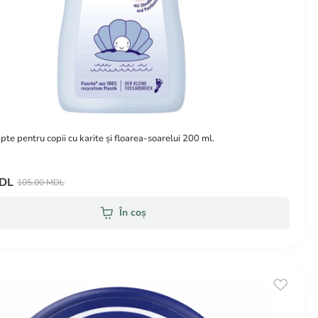
te pentru copii cu karite și floarea-soarelui 200 ml.
MDL
105.00 MDL
În coș