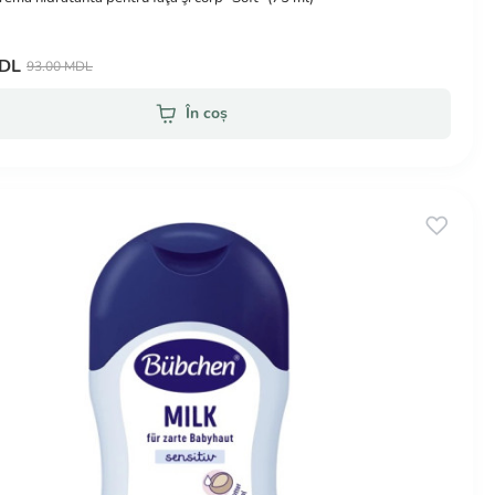
MDL
93.00 MDL
În coș