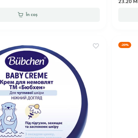
23.20 
În coș
-20%