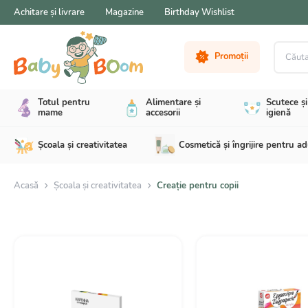
Achitare și livrare
Magazine
Birthday Wishlist
Căutare 
Promoții
Totul pentru
Alimentare și
Scutece și
mame
accesorii
igienă
Școala și creativitatea
Cosmetică și îngrijire pentru ad
Acasă
Școala și creativitatea
Creație pentru copii