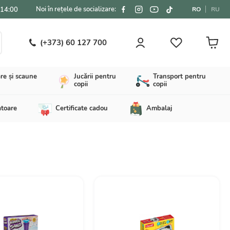
Noi în rețele de socializare:
-14:00
RO
RU
(+373) 60 127 700
re și scaune
Jucării pentru
Transport pentru
copii
copii
atoare
Certificate cadou
Ambalaj