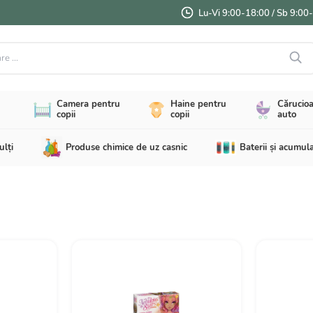
Lu-Vi 9:00-18:00 / Sb 9:00
...
Camera pentru
Haine pentru
Cărucioa
copii
copii
auto
ulți
Produse chimice de uz casnic
Baterii și acumul