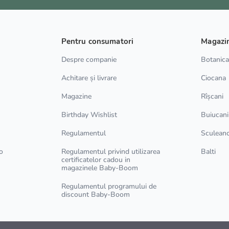
Pentru consumatori
Magazi
Despre companie
Botanic
Achitare și livrare
Ciocana
Magazine
Rîșcani
Birthday Wishlist
Buiucani
Regulamentul
Sculean
o
Regulamentul privind utilizarea
Balti
certificatelor cadou in
magazinele Baby-Boom
Regulamentul programului de
discount Baby-Boom