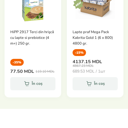
Silicon flexibil si preformat: pentru eliberare
usoara a portiilor de mancare.
Capac ermetic: pentru a pastra savoarea si
aromele.
HiPP 2917 Terci din hrişcă
Lapte praf Mega Pack
Design ergonomic, structura intarita si rigida: isi
cu lapte si prebiotice (4
Kabrita Gold 1 (6 х 800)
pastreaza forma si este stabil cand este ridicat.
m+) 250 gr.
4800 gr.
Evolutiv: poate fi folosit si ca mini forma de briose.
-15%
Capacitate: 6 portii a cate 90 ml
4137.15 MDL
-35%
4867.23 MDL
Ingrijire: spalare manuala sau in masina de spalat
77.50 MDL
689.53 MDL / 1шт
119.10 MDL
vase.
În coș
În coș