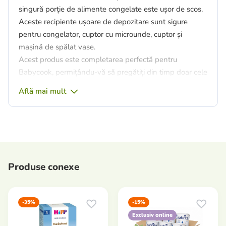
singură porție de alimente congelate este ușor de scos.
Aceste recipiente ușoare de depozitare sunt sigure
pentru congelator, cuptor cu microunde, cuptor și
mașină de spălat vase.
Acest produs este completarea perfectă pentru
Babycook, permițându-vă să pregătiți din timp doar cele
mai proaspete și bune alimente pentru bebeluși.
Află mai mult
Caracteristici:
Rezista la temperaturi extreme: min -55°C / -67°C
si max 210°C / 410°C.
Poate fi utilizat fara capac in cuptor cu microunde
si cuptor clasic.
Produse conexe
Silicon de calitate premium: rezistenta ridicata la
uzura si rupere.
6 compartimente independente: va permite sa
-35%
-15%
stocati preparate diferite.
Exclusiv online