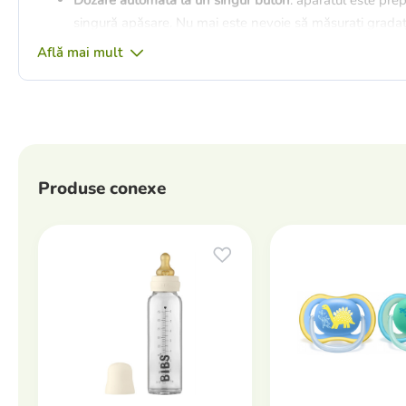
Dozare automată la un singur buton
: aparatul este pre
singură apăsare. Nu mai este nevoie să măsurați gradații
apăsa succesiv butonul.
Află mai mult
Capacitate mare de 1.1 Litri
: rezervorul generos stoche
necesare pe parcursul unei zile întregi.
Menținere îndelungată la cald
: aparatul păstrează apa
mereu gata de utilizare.
Ecran digital și control precis
: ecranul tactil afișează te
Produse conexe
nivelul de căldură dorit (între 22°C și 85°C).
Întreținere simplă și siguranță
Funcție de autocurățare CLEAN
: aparatul este extrem d
curăță circuitele interne cu efort minim.
Materiale de calitate
: rezervorul interior este fabricat d
sigur pentru apa bebelușului.
Specificații tehnice
Capacitate maximă
: 1.1 litri.