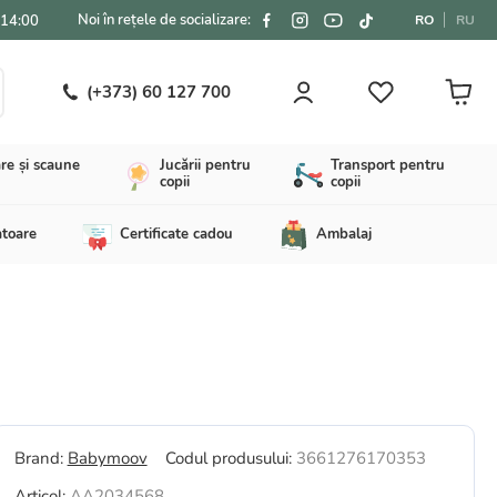
Noi în rețele de socializare:
-14:00
RO
RU
(+373) 60 127 700
re și scaune
Jucării pentru
Transport pentru
copii
copii
atoare
Certificate cadou
Ambalaj
Brand:
Babymoov
Codul produsului:
3661276170353
Articol:
AA2034568