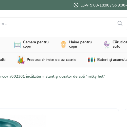
Lu-Vi 9:00-18:00 / Sb 9:00
...
Camera pentru
Haine pentru
Cărucioa
copii
copii
auto
ulți
Produse chimice de uz casnic
Baterii și acumul
oov a002301 încălzitor instant și dozator de apă "milky hot"