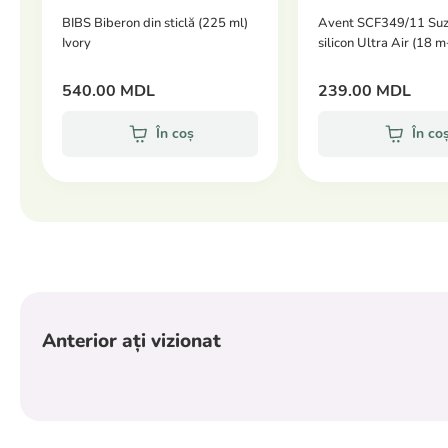
Timp de încălzire
: doar 36 de secunde pentru a aduce 
BIBS Biberon din sticlă (225 ml)
Avent SCF349/11 Suz
Ivory
silicon Ultra Air (18 m
Putere
: 800 W.
Dimensiuni
: 25.4 x 29.7 x 17 cm.
540.00 MDL
239.00 MDL
* Informații cu privire la disponibilitatea produselor marcate "
În coș
În co
* Aceste produse sunt în cantitate limitată!
* Produsele marcate "Exclusiv Online" pot fi livrate într-un 
pentru detalii suplimentare!
Anterior ați vizionat