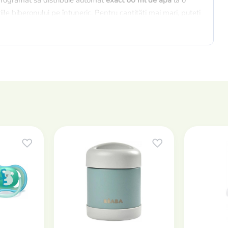
programat să distribuie automat
exact 60 ml de apă
la o
le biberonului pe întuneric. Pentru cantități mai mari, puteți
ază suficientă apă pentru a pregăti toate biberoanele
 la temperatura optimă setată timp de
până la 6 ore
, fiind
mperatura curentă a apei în timp real și vă permite să ajustați
e ușor de întreținut datorită funcției speciale „CLEAN” care
in oțel inoxidabil durabil (inox), garantând un mediu curat și