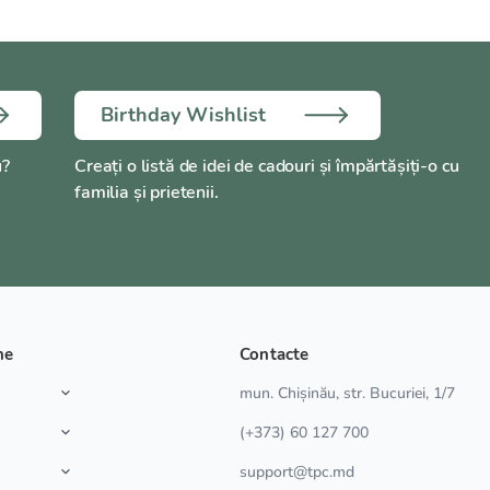
Birthday Wishlist
u?
Creați o listă de idei de cadouri și împărtășiți-o cu
familia și prietenii.
ne
Contacte
a
mun. Chișinău, str. Bucuriei, 1/7
(+373) 60 127 700
support@tpc.md