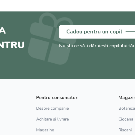
A
Cadou pentru un copil
ENTRU
Nu știi ce să-i dăruiești copilului tă
Pentru consumatori
Magazi
Despre companie
Botanic
Achitare și livrare
Ciocana
Magazine
Rîșcani