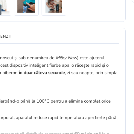
ENZII
noscut și sub denumirea de
Milky Now
) este ajutorul
est dispozitiv inteligent fierbe apa, o răcește rapid și o
un biberon
în doar câteva secunde
, zi sau noapte, prin simpla
a fierbând-o până la 100°C pentru a elimina complet orice
încorporat, aparatul reduce rapid temperatura apei fierte până