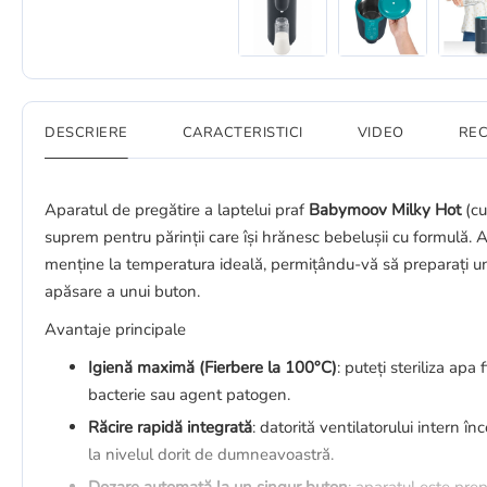
DESCRIERE
CARACTERISTICI
VIDEO
REC
Aparatul de pregătire a laptelui praf
Babymoov Milky Hot
(cu
suprem pentru părinții care își hrănesc bebelușii cu formulă. Ac
menține la temperatura ideală, permițându-vă să preparați 
apăsare a unui buton.
Avantaje principale
Igienă maximă (Fierbere la 100°C)
: puteți steriliza ap
bacterie sau agent patogen.
Răcire rapidă integrată
: datorită ventilatorului intern 
la nivelul dorit de dumneavoastră.