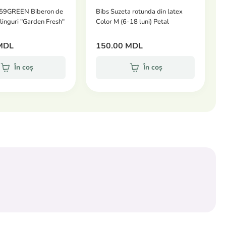
59GREEN Biberon de
Bibs Suzeta rotunda din latex
2 linguri "Garden Fresh"
Color M (6-18 luni) Petal
MDL
150.00 MDL
În coș
În coș