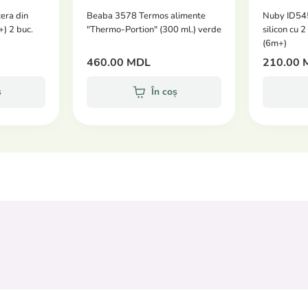
300 ml de apă la 37°C.
era din
Beaba 3578 Termos alimente
Nuby ID54
+) 2 buc.
"Thermo-Portion" (300 ml.) verde
silicon cu 
(6m+)
460.00 MDL
210.00 
Exclusiv Online"! obligatoriu se confirmă cu operatorii!
ș
În coș
interval mai îndelungat de timp - vă rugăm contactaţi-ne