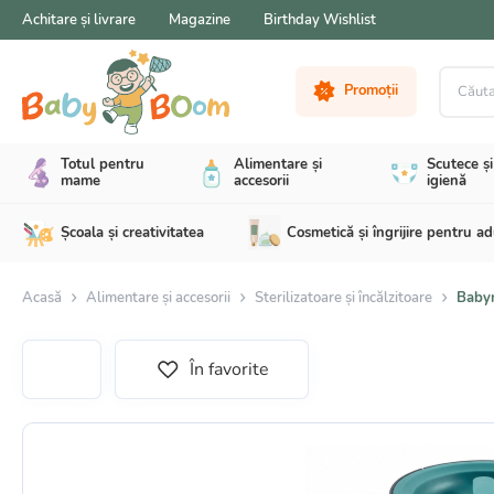
Achitare și livrare
Magazine
Birthday Wishlist
Căutare 
Promoții
Totul pentru
Alimentare și
Scutece și
mame
accesorii
igienă
Școala și creativitatea
Cosmetică și îngrijire pentru ad
Acasă
Alimentare și accesorii
Sterilizatoare și încălzitoare
Babym
În favorite