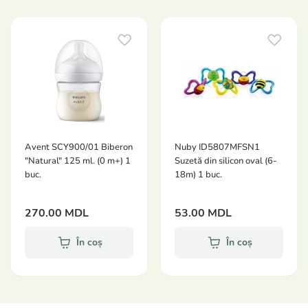
dispozitiv pentru decongelare delicată.
Capacitate totală generoasă (1.9 litri)
: include un
recipient pentru aburi cu volumul de
1300 ml
și
un vas pentru blender de
650 ml
. Acest lucru vă
permite să pregătiți până la 6 porții de mâncare
pentru bebeluși (a câte 120 ml fiecare) dintr-o
singură tură sau să faceți stocuri la congelator.
Păstrarea vitaminelor și a sucului nutritiv
: gătirea
Avent SCY900/01 Biberon
Nuby ID5807MFSN1
delicată cu abur protejează nutrienții esențiali.
"Natural" 125 ml. (0 m+) 1
Suzetă din silicon oval (6-
buc.
18m) 1 buc.
Tavă specială detașabilă colectează sucul plin de
vitamine lăsat de legume și carne, care poate fi
adăugat înapoi în blender pentru a obține textura
270.00 MDL
53.00 MDL
ideală a piureului.
În coș
În coș
Control digital intuitiv și precis
: panoul central
modernizat vă permite să programați timpul de
gătire
minut cu minut
, garantând rezultate
perfecte (de exemplu, gătirea cartofilor durează