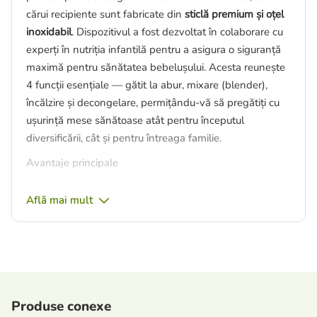
cărui recipiente sunt fabricate din
sticlă premium și oțel
inoxidabil
. Dispozitivul a fost dezvoltat în colaborare cu
experți în nutriția infantilă pentru a asigura o siguranță
maximă pentru sănătatea bebelușului. Acesta reunește
4 funcții esențiale — gătit la abur, mixare (blender),
încălzire și decongelare, permițându-vă să pregătiți cu
ușurință mese sănătoase atât pentru începutul
diversificării, cât și pentru întreaga familie.
Avantaje principale
Materiale premium și ecologice
: recipientele din
Află mai mult
sticlă rezistentă și coșurile din oțel inoxidabil nu
absorb mirosurile, nu se pătează, nu elimină
substanțe nocive la temperaturi ridicate și
păstrează 100% din gustul natural al alimentelor.
Funcționalitate „4 în 1”
: aparatul înlocuiește cu
succes un aparat de gătit cu aburi, un blender, un
Produse conexe
încălzitor de biberoane/borcănașe de piure și un