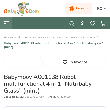
RO
Promoții
Acasă
Alimentare și accesorii
Sterilizatoare și încălzitoare
Babymoov a001138 robot multifunctional 4 in 1 "nutribaby glass"
(mint)
În favorite
Babymoov A001138 Robot
multifunctional 4 in 1 "Nutribaby
Glass" (mint)
Codul produsului:
3661276187887
Articol:
AA2034560