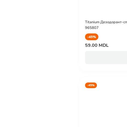
Titanium Дезодорант-спр
965807
-45%
59.00 MDL
-45%