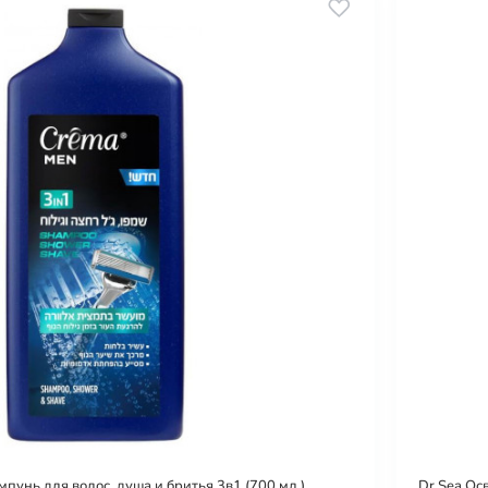
унь для волос, душа и бритья 3в1 (700 мл.)
Dr.Sea Ос