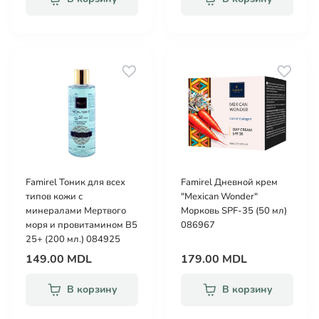
Famirel Тоник для всех
Famirel Дневной крем
типов кожи с
"Mexican Wonder"
минералами Мертвого
Морковь SPF-35 (50 мл)
моря и провитамином B5
086967
25+ (200 мл.) 084925
149.00 MDL
179.00 MDL
В корзину
В корзину