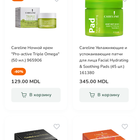
Careline Ночной крем
Careline Увлажняющие и
"Pro-active Triple Omega"
успокаивающие патчи
(50 мл.) 965906
для лица Facial Hydrating
& Soothing Pads (45 шт.)
-60%
161380
129.00 MDL
345.00 MDL
В корзину
В корзину