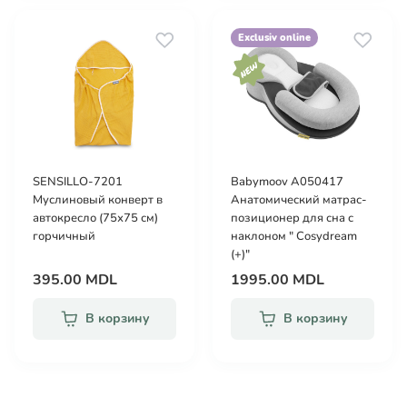
Exclusiv online
SENSILLO-7201
Babymoov A050417
Муслиновый конверт в
Анатомический матрас-
автокресло (75х75 см)
позиционер для сна с
горчичный
наклоном " Cosydream
(+)"
395.00 MDL
1995.00 MDL
В корзину
В корзину