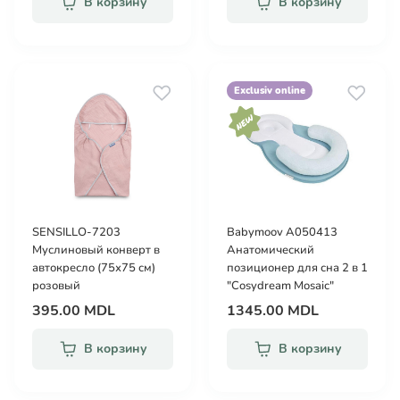
В корзину
В корзину
Exclusiv online
SENSILLO-7203
Babymoov A050413
Муслиновый конверт в
Анатомический
автокресло (75х75 см)
позиционер для сна 2 в 1
розовый
"Cosydream Mosaic"
395.00 MDL
1345.00 MDL
В корзину
В корзину