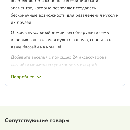
возможностям свободного комбинирования
элементов, которые позволяют создавать
бесконечные возможности для развлечения кукол и
их друзей.
Открыв кукольный домик, вы обнаружите семь
игровых зон, включая кухню, ванную, спальню и
даже бассейн на крыше!
Добавьте веселья с помощью 24 аксессуаров и
создайте множество уникальных историй
Enchantimals в этом очаровательном игровом
Подробнее
домике.
В комплекте не только аксессуары для куклы и
животного, но и четыре пары ушей животных для
украшения дома.
Дайте волю своему воображению!
Сопутствующие товары
Отличный подарок для детей от 4 лет и старше,