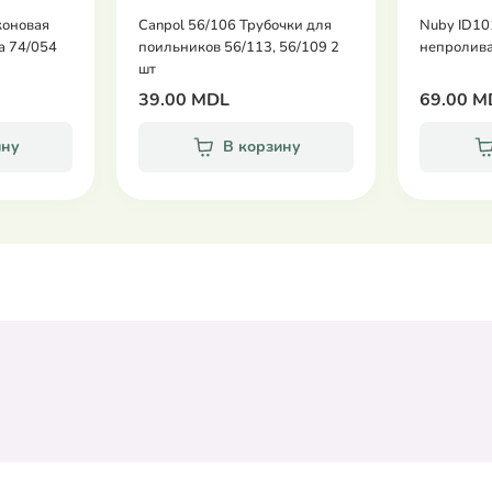
коновая
Canpol 56/106 Трубочки для
Nuby ID10
а 74/054
поильников 56/113, 56/109 2
непролива
шт
39.00 MDL
69.00 M
ину
В корзину