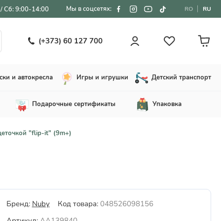
Мы в соцсетях:
/ Сб: 9:00-14:00
RO
RU
(+373) 60 127 700
ски и автокресла
Игры и игрушки
Детский транспорт
Подарочные сертификаты
Упаковка
точкой "flip-it" (9m+)
Бренд:
Nuby
Код товара:
048526098156
Артикул:
AA139840