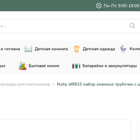
Пн-Пт: 9:00-18:00 
..
и гигиена
Детская комната
Детская одежда
Коля
лых
Бытовая химия
Батарейки и аккумуляторы
сессуары для поильников
Nuby id9815 набор сменных трубочек с ще