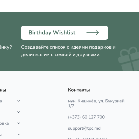
Birthday Wishlist
ёнку?
Создавайте список с идеями подарков и
делитесь им с семьёй и друзьями.
ины
Контакты
а
мун. Кишинёв, ул. Букурией,
1/7
(+373) 60 127 700
овка
support@tpc.md
ы