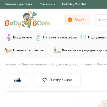
Оплата и доставка
Магазины
Birthday Wishlist
Искать .
Акции
Все для мам
Питание и аксессуары
Подгузники 
Школа и творчество
Косметика и уход для взрос
Главная
Детская комната
Cтульчики для кормления
Класси
В избранное