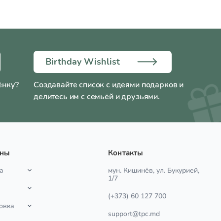
Birthday Wishlist
ёнку?
Создавайте список с идеями подарков и
делитесь им с семьёй и друзьями.
ины
Контакты
а
мун. Кишинёв, ул. Букурией,
1/7
(+373) 60 127 700
овка
support@tpc.md