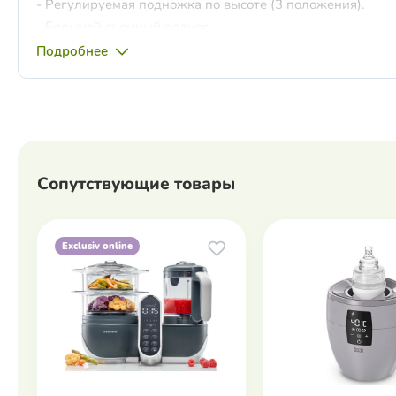
- Регулируемая подножка по высоте (3 положения).
- Большой съемный поднос.
- Мягкие в 5-точечные ремни безопасности с мягкими вс
Подробнее
- Колесики на задних ножках.
- Компактен при сложении.
- Регулировка осуществляется "одной рукой".
- Соответствуют европейским требованиям EN 14988-1/
Размеры и вес:
Сопутствующие товары
- В разложенном виде: 55 х 76 х 106 см.
- В сложенном виде: 55 х 31 х 89 см.
- Вес 8,9 кг.
Exclusiv online
Сделано в Италии.