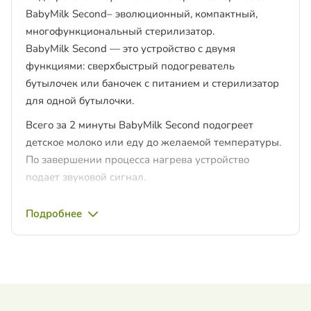
BabyMilk Second– эволюционный, компактный,
многофункциональный стерилизатор.
BabyMilk Second — это устройство с двумя
функциями: сверхбыстрый подогреватель
бутылочек или баночек с питанием и стерилизатор
для одной бутылочки.
Всего за 2 минуты BabyMilk Second подогреет
детское молоко или еду до желаемой температуры.
По завершении процесса нагрева устройство
подает звуковой сигнал.
Зона нагрева спроектирована таким образом, что
Подробнее
нет риска случайного ожога.
Функция стерилизации отдельных бутылок
чрезвычайно практична, особенно во время
путешествий или визитов, поскольку устройство
компактно и его легко транспортировать.