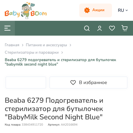
RU
Акции
Главная
Питание и аксессуары
Стерилизаторы и пароварки
Beaba 6279 подогреватель и стерилизатор для бутылочек
"babymilk second night blue"
В избранное
Beaba 6279 Подогреватель и
стерилизатор для бутылочек
"BabyMilk Second Night Blue"
Код товара:
338434911720
Артикул:
AA2016694