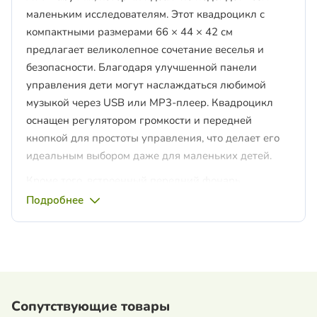
маленьким исследователям. Этот квадроцикл с
компактными размерами 66 × 44 × 42 см
предлагает великолепное сочетание веселья и
безопасности. Благодаря улучшенной панели
управления дети могут наслаждаться любимой
музыкой через USB или MP3-плеер. Квадроцикл
оснащен регулятором громкости и передней
кнопкой для простоты управления, что делает его
идеальным выбором даже для маленьких детей.
Кроме того, встроенный передний фонарь
обеспечивает безопасную езду даже в условиях
Подробнее
слабого освещения. Эта модель не только веселая,
но также функциональная и практичная, что делает
ее идеальным подарком для вашего ребенка.
Технические характеристики:
Возраст: от 12 месяцев.
Сопутствующие товары