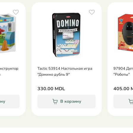
онструктор
Tactic 53914 Настольная игра
97904 Дет
й
"Домино дубль 9"
"Роботы"
330.00 MDL
405.00 
ину
В корзину