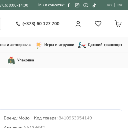
Мы в соцсетях:
/ Сб: 9:00-14:00
RO
RU
(+373) 60 127 700
ски и автокресла
Игры и игрушки
Детский транспорт
Упаковка
Бренд:
Molto
Код товара:
8410963054149
Артикул:
AA134642