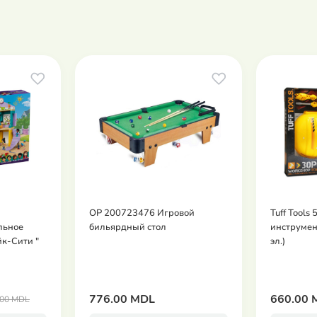
OP 200723476 Игровой
Tuff Tools
льное
бильярдный стол
инструмен
к-Сити "
эл.)
776.00 MDL
660.00 
.00 MDL