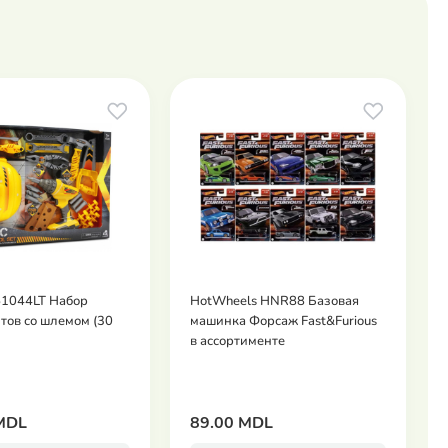
 51044LT Набор
HotWheels HNR88 Базовая
тов со шлемом (30
машинка Форсаж Fast&Furious
в ассортименте
MDL
89.00 MDL