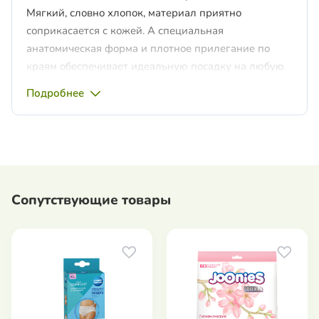
Мягкий, словно хлопок, материал приятно
соприкасается с кожей. А специальная
анатомическая форма и плотное прилегание по
краям обеспечивает идеальную посадку на любую
фигуру и 100% защиту от протеканий. Трусики не
Подробнее
заметны под одеждой и не сковывают движения.
Эластичный мягкий поясок надежно фиксирует
трусики на теле, не даёт им сползать и не
сдавливает живот. Создает легкий утягивающий
эффект.
Сопутствующие товары
Трусики созданы без использования хлора,
красителей и ароматизаторов. Подходят для самой
чувствительной кожи. Не вызывают раздражений,
опрелостей и аллергических реакций. Внешний и
внутренний слой трусиков оснащен специальными
микропорами, чтобы кожа могла «дышать».
Используйте трусики Joonies при обильных