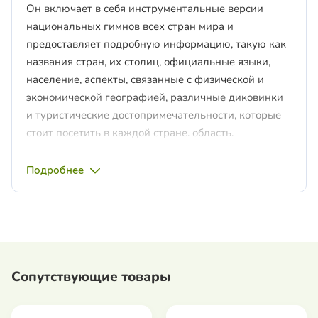
Он включает в себя инструментальные версии
национальных гимнов всех стран мира и
предоставляет подробную информацию, такую ​​как
названия стран, их столиц, официальные языки,
население, аспекты, связанные с физической и
экономической географией, различные диковинки
и туристические достопримечательности, которые
стоит посетить в каждой стране. область.
Веселые тесты, организованные на разных уровнях
Подробнее
сложности, — это интерактивный и эффективный
способ проверить свои знания. Этот интерактивный
глобус — не только источник полезной
информации, но и интересный способ исследовать
мир вокруг нас.
В комплект входит:
Сопутствующие товары
- глобус с политической картой и описаниями на
румынском языке;