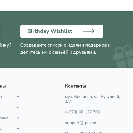
Birthday Wishlist
ёнку?
Создавайте список с идеями подарков и
делитесь им с семьёй и друзьями.
ины
Контакты
а
мун. Кишинёв, ул. Букурией,
1/7
(+373) 60 127 700
овка
support@tpc.md
ы