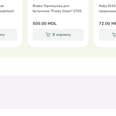
лая
Beaba Термосумка для
Nuby ID42
oodchuch
бутылочек "Frosty Green" 5705
прорезыва
500.00 MDL
72.00 M
ину
В корзину