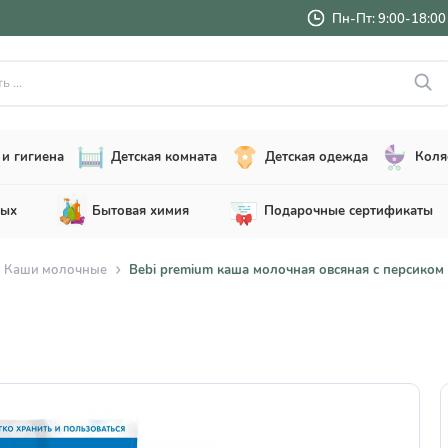
Пн-Пт: 9:00-18:00 
..
и гигиена
Детская комната
Детская одежда
Коля
лых
Бытовая химия
Подарочные сертификаты
Каши молочные
Bebi premium каша молочная овсяная с персиком (