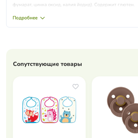
фумарат, цинка оксид, калия йодид). Содержит глютен.
Подробнее
Возраст:
от 6 месяцев.
Вес продукта:
200 гр.
Сопутствующие товары