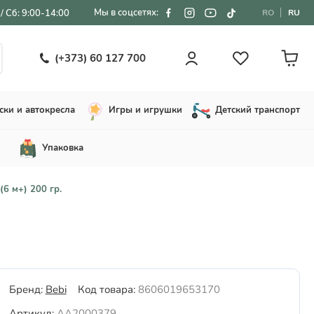
Мы в соцсетях:
/ Сб: 9:00-14:00
RO
RU
(+373) 60 127 700
ски и автокресла
Игры и игрушки
Детский транспорт
Упаковка
6 м+) 200 гр.
Бренд:
Bebi
Код товара:
8606019653170
Артикул:
AA2000379