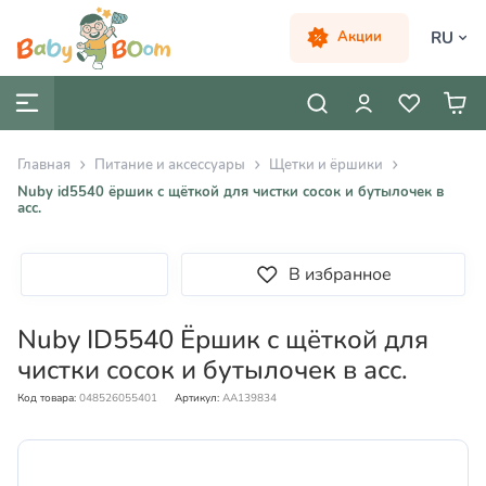
RU
Акции
Главная
Питание и аксессуары
Щетки и ёршики
Nuby id5540 ёршик с щёткой для чистки сосок и бутылочек в
асс.
В избранное
Nuby ID5540 Ёршик с щёткой для
чистки сосок и бутылочек в асс.
Код товара:
048526055401
Артикул:
AA139834