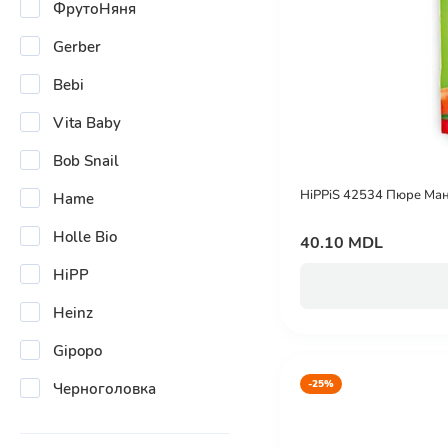
ФрутоНяня
Gerber
Bebi
Vita Baby
Bob Snail
HiPPiS 42534 Пюре Ман
Hame
Holle Bio
40.10 MDL
HiPP
Heinz
Gipopo
-25%
Черноголовка