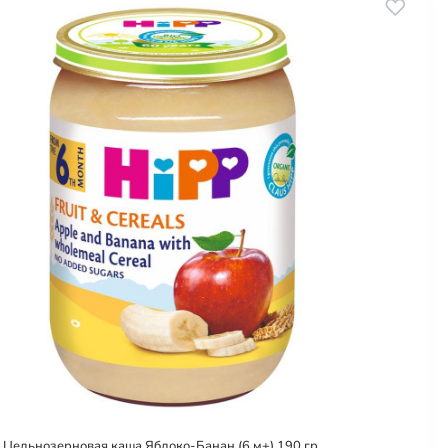
 Цельнозерновая каша Яблоко-Банан (6 м+) 190 гр.