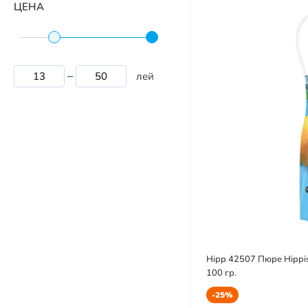
ЦЕНА
лей
Hipp 42507 Пюре Hippis
100 гр.
-25%