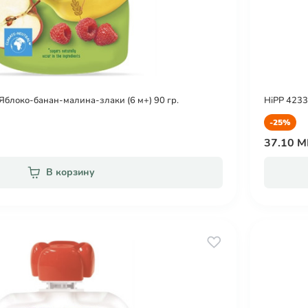
Яблоко-банан-малина-злаки (6 м+) 90 гр.
НіPP 4233
-25%
37.10 
В корзину