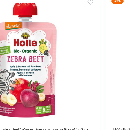
-25%
Zebra Beet" яблоко, банан и свекла (6 м.+) 100 гр.
HiPP 4803