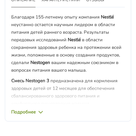
Благодаря 155-летнему опыту компания
Nestlé
неустанно остается научным лидером в области
питания детей раннего возраста. Результаты
передовых исследований
Nestlé
в области
сохранения здоровья ребенка на протяжении всей
жизни, положенные в основу создания продуктов,
сделали
Nestogen
вашим надежным союзником в
вопросах питания вашего малыша.
Смесь Nestogen 3
предназначена для кормления
здоровых детей от 12 месяцев для обеспечения
сбалансированного здорового питания и
комфортного пищеварения малыша.
Подробнее
Смесь Nestogen 3
с пребиотиками и уникальными
лактобактериями
L.reuteri
способствует улучшению
моторики кишечника, формированию регулярного