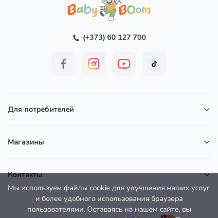
использованию. Во время кормления необходимо
поддерживать ребенка, чтобы он не поперхнулся.
Использование некипяченой воды и
(+373) 60 127 700
непрокипяченных бутылочек, а также
неправильное хранение, приготовление и
кормление могут привести к неблагоприятным
последствиям для здоровья ребенка.
Объём:
600 гр.
Для потребителей
Магазины
Контакты
Мы используем файлы cookie для улучшения наших услуг
и более удобного использования браузера
пользователями. Оставаясь на нашем сайте, вы