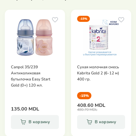
Совместимо с большинством бутылок
Технические характеристики:
-15%
Размеры: 23,5 x 14 x 20,5 см.
Вес: 0,182 кг.
Объём: 5 л.
Материал: полиэстер.
Стандарт: REACH.
Canpol 35/239
Сухая молочная смесь
Антиколиковая
Kabrita Gold 2 (6-12 м)
бутылочка Easy Start
400 гр.
Gold (0+) 120 мл.
-15%
408.60 MDL
135.00 MDL
480.70 MDL
В корзину
В корзину