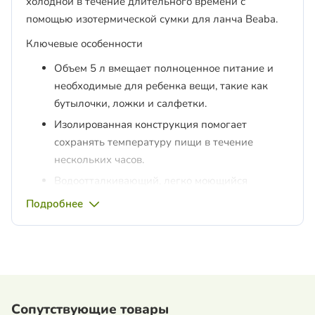
холодной в течение длительного времени с
помощью изотермической сумки для ланча Beaba.
Ключевые особенности
Объем 5 л вмещает полноценное питание и
необходимые для ребенка вещи, такие как
бутылочки, ложки и салфетки.
Изолированная конструкция помогает
сохранять температуру пищи в течение
нескольких часов.
Водоотталкивающий, легко моющийся
материал, который складывается для
Подробнее
компактного хранения.
Просторный застегивающийся на молнию и
внешний карман обеспечивают легкий доступ
и хранение
Широкие, гибкие ручки позволяют легко
Сопутствующие товары
переносить.