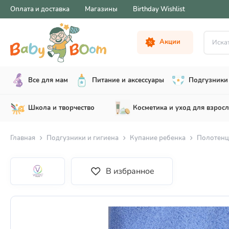
Оплата и доставка
Магазины
Birthday Wishlist
Искать .
Акции
Все для мам
Питание и аксессуары
Подгузники 
Школа и творчество
Косметика и уход для взрос
Главная
Подгузники и гигиена
Купание ребенка
Полотенц
В избранное