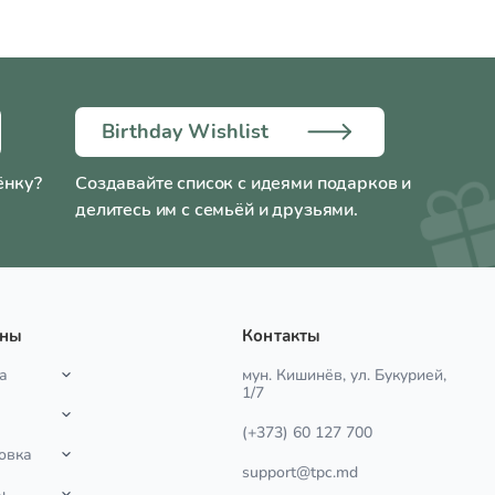
Birthday Wishlist
ёнку?
Создавайте список с идеями подарков и
делитесь им с семьёй и друзьями.
ины
Контакты
а
мун. Кишинёв, ул. Букурией,
1/7
(+373) 60 127 700
овка
support@tpc.md
ы