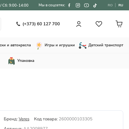
Мы в соцсетях:
/ Сб: 9:00-14:00
RO
RU
(+373) 60 127 700
ски и автокресла
Игры и игрушки
Детский транспорт
Упаковка
Бренд:
Veres
Код товара:
2600000103305
Артикул:
AA2008977