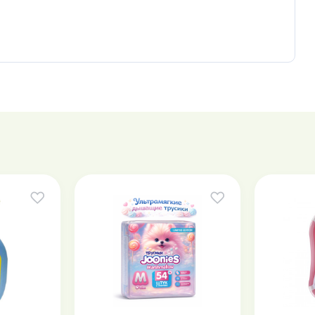
стоит из ворса. Она мягкая, легкая и нежная на ощупь.