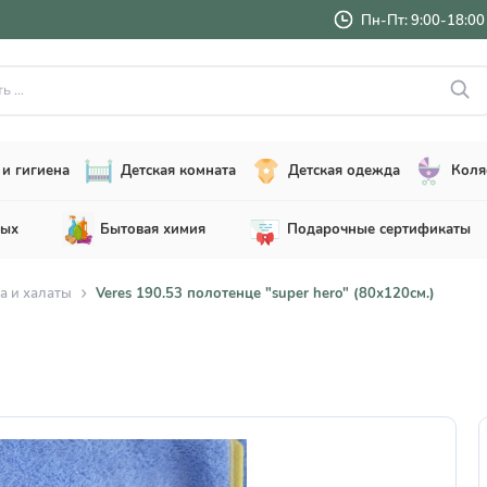
Пн-Пт: 9:00-18:00 
..
и гигиена
Детская комната
Детская одежда
Коля
лых
Бытовая химия
Подарочные сертификаты
а и халаты
Veres 190.53 полотенце "super hero" (80х120см.)