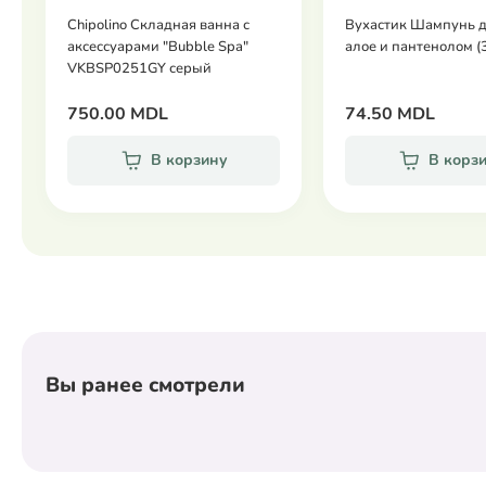
Chipolino Складная ванна с
Вухастик Шампунь д
аксессуарами "Bubble Spa"
алое и пантенолом (
VKBSP0251GY серый
750.00 MDL
74.50 MDL
В корзину
В корз
Вы ранее смотрели