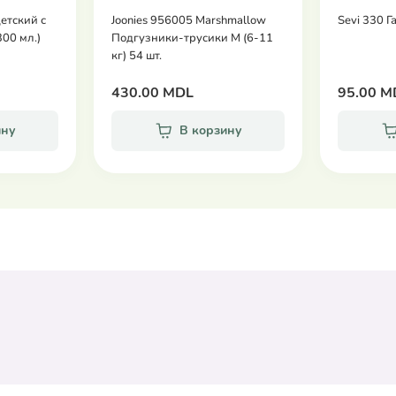
етский с
Joonies 956005 Marshmallow
Sevi 330 Г
300 мл.)
Подгузники-трусики M (6-11
кг) 54 шт.
430.00 MDL
95.00 M
ину
В корзину