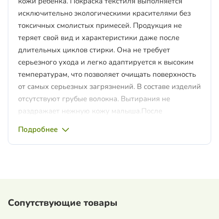
кожи ребенка. Покраска текстиля выполняется
исключительно экологическими красителями без
токсичных смолистых примесей. Продукция не
теряет свой вид и характеристики даже после
длительных циклов стирки. Она не требует
серьезного ухода и легко адаптируется к высоким
температурам, что позволяет очищать поверхность
от самых серьезных загрязнений. В составе изделий
отсутствуют грубые волокна. Вытирания не
раздражает нежную кожу малыша.После
использования исключается появление
Подробнее
покраснения. Махровые полотенечком можно
использовать для улучшения циркуляции крови,
так как ткань с мелкими ворсинками обеспечивает
массажный эффект. При этом материал дышит,
защищая малыша от потения и перегрева.
Полотенце для новорожденных благоприятно
Сопутствующие товары
влияет на кожные покровы ребенка. Ребенок после