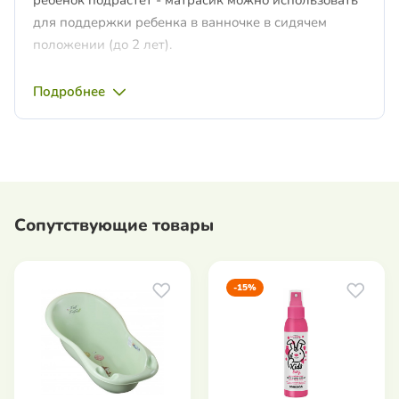
для поддержки ребенка в ванночке в сидячем
положении (до 2 лет).
Сделан из быстросохнущего гигиеничного
Подробнее
материала.
Для детей с рождения до 2 лет.
Материал: 100% полиэстер.
Наполнитель полистрен.
Сопутствующие товары
-15%