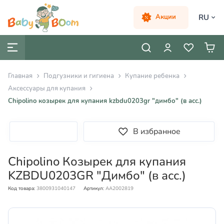
RU
Акции
Главная
Подгузники и гигиена
Купание ребенка
Аксессуары для купания
Chipolino козырек для купания kzbdu0203gr "димбо" (в асс.)
В избранное
Chipolino Козырек для купания
KZBDU0203GR "Димбо" (в асс.)
Код товара:
3800931040147
Артикул:
AA2002819