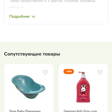
Товар представлен в 3 цветах: голубой, розовый,
жёлтый.
Подробнее
Сопутствующие товары
-15%
Tega Baby Ванночка
Sanosan Kids Гель для