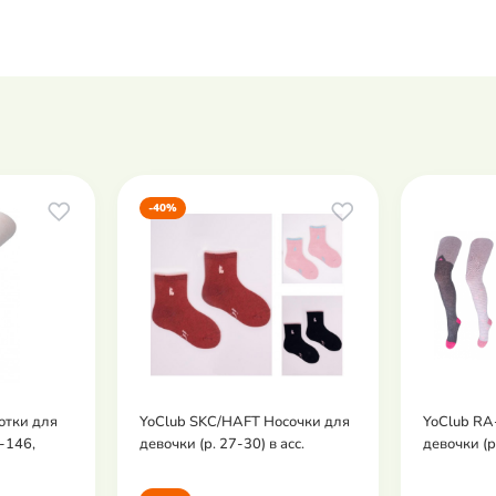
-40%
отки для
YoClub SKC/HAFT Носочки для
YoClub RA
0-146,
девочки (р. 27-30) в асс.
девочки (р