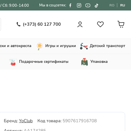
Мы в соцсетях:
/ Сб: 9:00-14:00
RO
RU
(+373) 60 127 700
ски и автокресла
Игры и игрушки
Детский транспорт
Подарочные сертификаты
Упаковка
Бренд:
YoClub
Код товара:
5907617916708
Артикул:
AA174285