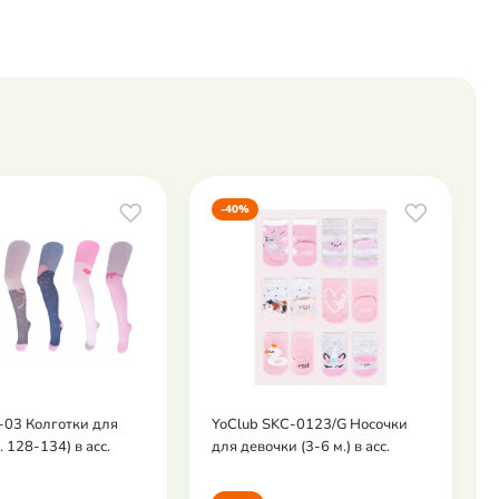
-40%
-03 Колготки для
YoClub SKC-0123/G Носочки
. 128-134) в асс.
для девочки (3-6 м.) в асс.