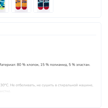
атериал: 80 % хлопок, 15 % полиамид, 5 % эластан.
30°C. Не отбеливать, не сушить в стиральной машине,
истке.