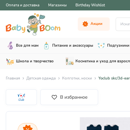
Оплата и доставка
Магазины
Birthday Wishlist
Искать .
Акции
Все для мам
Питание и аксессуары
Подгузники 
Школа и творчество
Косметика и уход для взрос
Главная
Детская одежда
Колготки, носки
Yoclub skc/3d-ear
В избранное