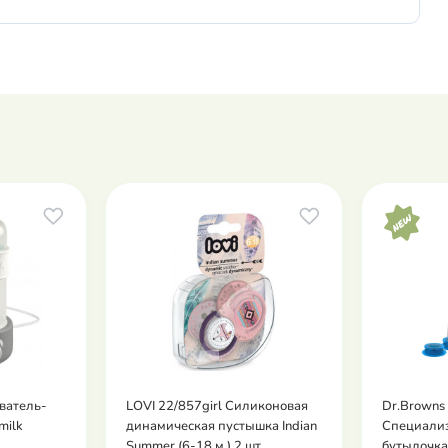
ватель-
LOVI 22/857girl Силиконовая
Dr.Brown
milk
динамическая пустышка Indian
Специали
Summer (6-18 м.) 2 шт.
бутылочка