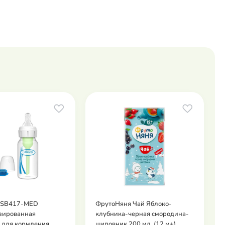
s SB417-MED
ФрутоНяня Чай Яблоко-
зированная
клубника-черная смородина-
 для кормления
шиповник 200 мл. (12 м+)