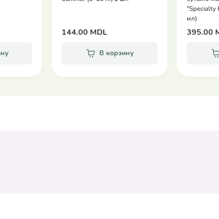
"Specialty
мл)
144.00 MDL
395.00 
ину
В корзину