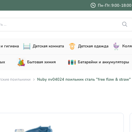
Пн-Пт: 9:00-18:00 
..
и гигиена
Детская комната
Детская одежда
Коля
лых
Бытовая химия
Батарейки и аккумуляторы
тские поильники
Nuby nv04024 поильник сталь "free flow & straw" 6