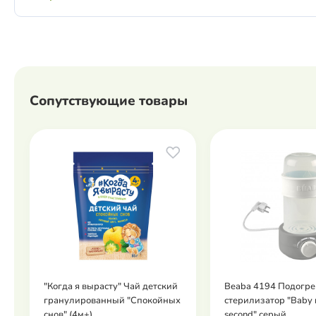
Сопутствующие товары
"Когда я вырасту" Чай детский
Beaba 4194 Подогре
гранулированный "Спокойных
стерилизатор "Baby 
снов" (4м+)
second" серый