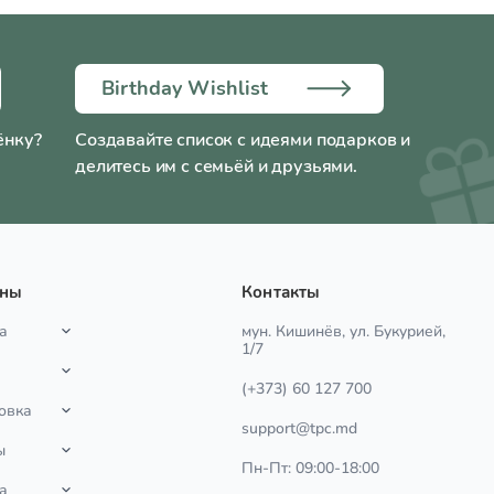
Birthday Wishlist
ёнку?
Создавайте список с идеями подарков и
делитесь им с семьёй и друзьями.
ины
Контакты
а
мун. Кишинёв, ул. Букурией,
1/7
(+373) 60 127 700
овка
support@tpc.md
ы
Пн-Пт: 09:00-18:00
а