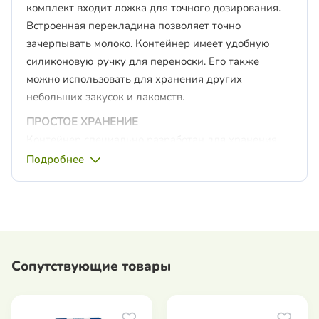
комплект входит ложка для точного дозирования.
Встроенная перекладина позволяет точно
зачерпывать молоко. Контейнер имеет удобную
силиконовую ручку для переноски. Его также
можно использовать для хранения других
небольших закусок и лакомств.
ПРОСТОЕ ХРАНЕНИЕ
Контейнер специально разработан для хранения
сухого молока. Благодаря ему у вас всегда будет
Подробнее
под рукой свежее и готовое к употреблению сухое
молоко.
ДОРОЖНЫЙ КОНТЕЙНЕР
Благодаря силиконовой ручке его легко носить —
идеально подходит как для путешествий, так и для
Сопутствующие товары
дома.
ГЕРМЕТИЧНАЯ КРЫШКА
Герметичная крышка обеспечивает защиту от влаги.