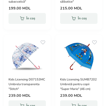
subacvatică"
sălbatice"
199.00 MDL
215.00 MDL
În coș
În coș
Kids Licensing D07153MC
Kids Licensing SUMB7202
Umbrela transparenta
Umbrelă pentru copii
"Stitch"
"Super Mario" (46 cm)
239.00 MDL
239.00 MDL
În coș
În coș