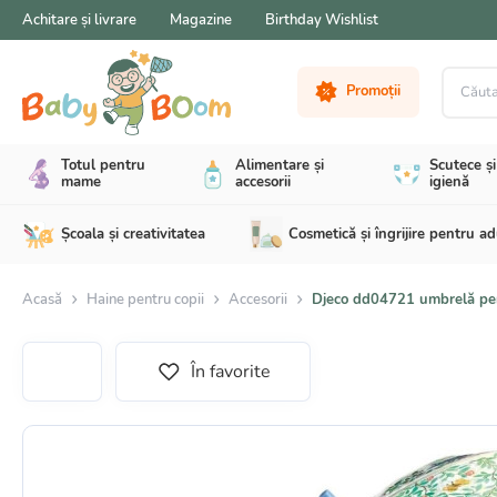
Achitare și livrare
Magazine
Birthday Wishlist
Căutare 
Promoții
Totul pentru
Alimentare și
Scutece și
mame
accesorii
igienă
Școala și creativitatea
Cosmetică și îngrijire pentru ad
Acasă
Haine pentru copii
Accesorii
Djeco dd04721 umbrelă pent
În favorite