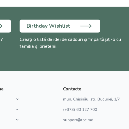
Birthday Wishlist
u?
Creați o listă de idei de cadouri și împărtășiți-o cu
familia și prietenii.
ne
Contacte
a
mun. Chișinău, str. Bucuriei, 1/7
(+373) 60 127 700
support@tpc.md