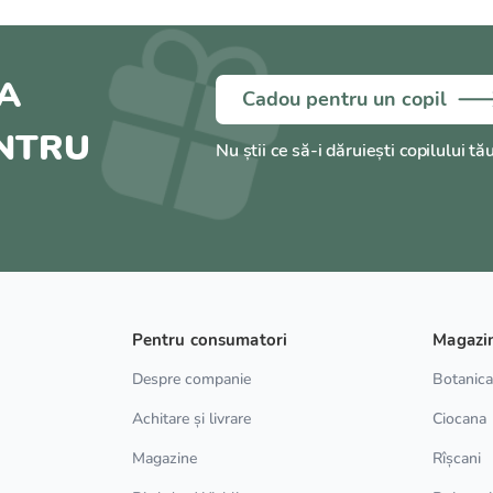
A
Cadou pentru un copil
ENTRU
Nu știi ce să-i dăruiești copilului tă
Pentru consumatori
Magazi
Despre companie
Botanic
Achitare și livrare
Ciocana
Magazine
Rîșcani