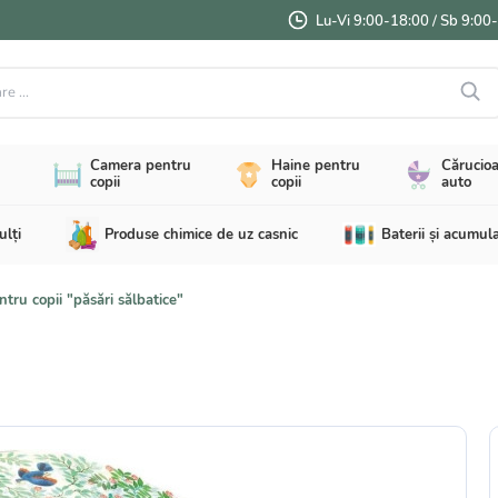
Lu-Vi 9:00-18:00 / Sb 9:00
...
Camera pentru
Haine pentru
Cărucioa
copii
copii
auto
ulți
Produse chimice de uz casnic
Baterii și acumul
ru copii "păsări sălbatice"