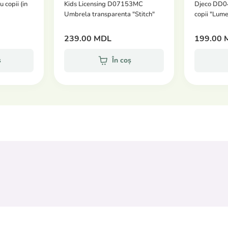
copii (in
Kids Licensing D07153MC
Djeco DD0
Umbrela transparenta "Stitch"
copii "Lum
239.00 MDL
199.00 
ș
În coș