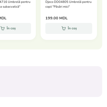
4716 Umbrelă pentru
Djeco DD04805 Umbrelă pentru
ea subacvatică"
copii "Păsări mici"
MDL
199.00 MDL
În coș
În coș