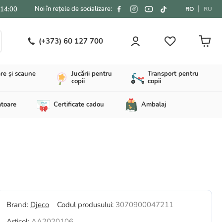
Noi în rețele de socializare:
-14:00
RO
RU
(+373) 60 127 700
re și scaune
Jucării pentru
Transport pentru
copii
copii
atoare
Certificate cadou
Ambalaj
Brand:
Djeco
Codul produsului:
3070900047211
Articol:
AA2020106