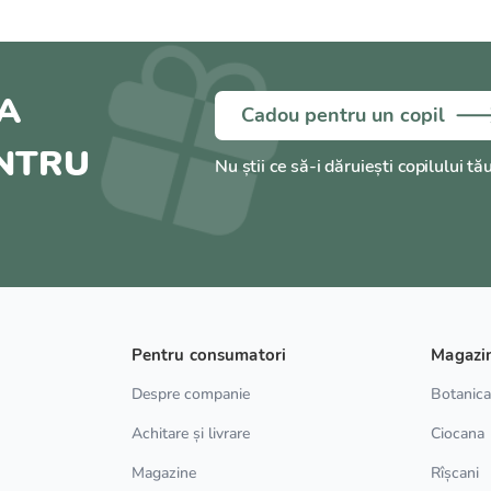
A
Cadou pentru un copil
ENTRU
Nu știi ce să-i dăruiești copilului tă
Pentru consumatori
Magazi
Despre companie
Botanic
Achitare și livrare
Ciocana
Magazine
Rîșcani