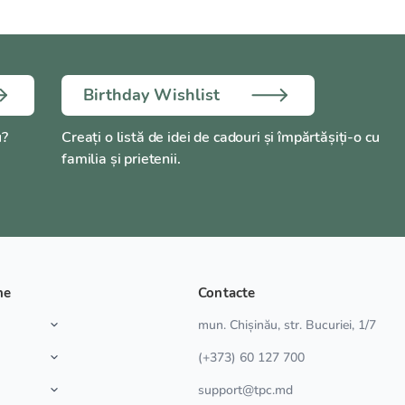
Birthday Wishlist
u?
Creați o listă de idei de cadouri și împărtășiți-o cu
familia și prietenii.
ne
Contacte
a
mun. Chișinău, str. Bucuriei, 1/7
(+373) 60 127 700
support@tpc.md