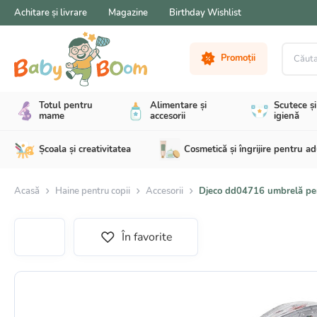
Achitare și livrare
Magazine
Birthday Wishlist
Căutare 
Promoții
Totul pentru
Alimentare și
Scutece și
mame
accesorii
igienă
Școala și creativitatea
Cosmetică și îngrijire pentru ad
Acasă
Haine pentru copii
Accesorii
Djeco dd04716 umbrelă pen
În favorite