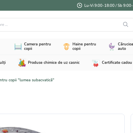
Lu-Vi 9:00-18:00 / Sb 9:00
...
Camera pentru
Haine pentru
Cărucioa
copii
copii
auto
ulți
Produse chimice de uz casnic
Certificate cadou
tru copii "lumea subacvatică"