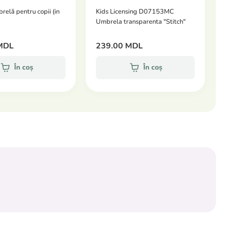
elă pentru copii (in
Kids Licensing D07153MC
Umbrela transparenta "Stitch"
MDL
239.00 MDL
În coș
În coș