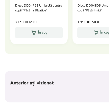
Djeco DD04721 Umbrelă pentru
Djeco DD04805 Umbr
copii "Păsări sălbatice"
copii "Păsări mici"
215.00 MDL
199.00 MDL
În coș
În co
Anterior ați vizionat