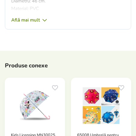
Diametru: 46 cm.
Material: PVC
Află mai mult
Produse conexe
Kids Licensing MN30025
65008 Umbrelă pentru