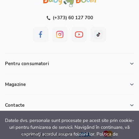
(+373) 60 127 700
Pentru consumatori
Magazine
Contacte
Datele dvs. personale sunt procesate pe acest site prin cookie-
uri pentru furnizarea de servicii. Navigând în continuare, vă
exprimaţi acordul asupra folosirii lor. Politica de
Acceptăm pentru plată: