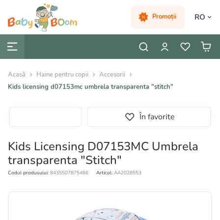
RO
Promoții
Acasă
Haine pentru copii
Accesorii
Kids licensing d07153mc umbrela transparenta "stitch"
În favorite
Kids Licensing D07153MC Umbrela
transparenta "Stitch"
Codul produsului:
8435507875486
Articol:
AA2028553