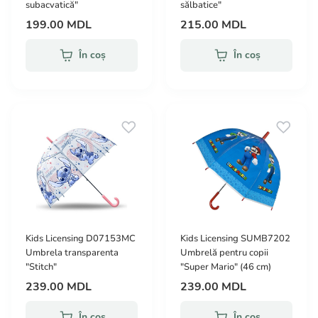
subacvatică"
sălbatice"
199.00 MDL
215.00 MDL
În coș
În coș
Kids Licensing D07153MC
Kids Licensing SUMB7202
Umbrela transparenta
Umbrelă pentru copii
"Stitch"
"Super Mario" (46 cm)
239.00 MDL
239.00 MDL
În coș
În coș