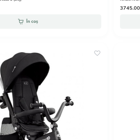
3745.0
În coș