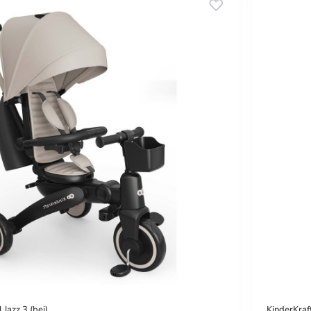
l Jazz 3 (bej)
KinderKraft