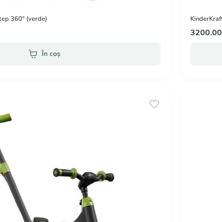
step 360° (verde)
KinderKraft
3200.0
În coș