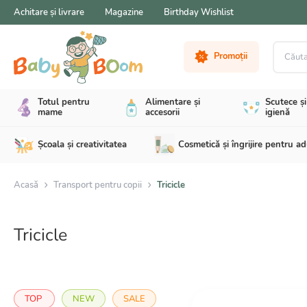
Achitare și livrare
Magazine
Birthday Wishlist
Căutare 
Promoții
Totul pentru
Alimentare și
Scutece și
mame
accesorii
igienă
Școala și creativitatea
Cosmetică și îngrijire pentru ad
Acasă
Transport pentru copii
Tricicle
Tricicle
TOP
NEW
SALE