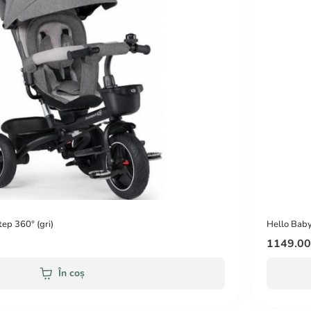
tep 360° (gri)
Hello Baby 
1149.0
În coș