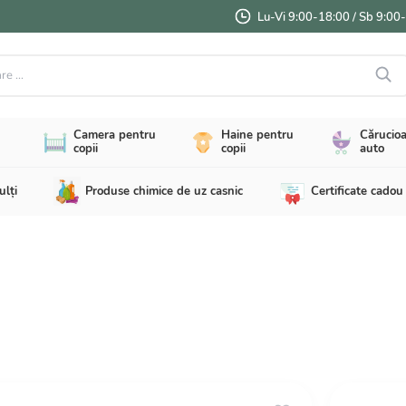
Lu-Vi 9:00-18:00 / Sb 9:00
...
Camera pentru
Haine pentru
Cărucioa
copii
copii
auto
ulți
Produse chimice de uz casnic
Certificate cadou