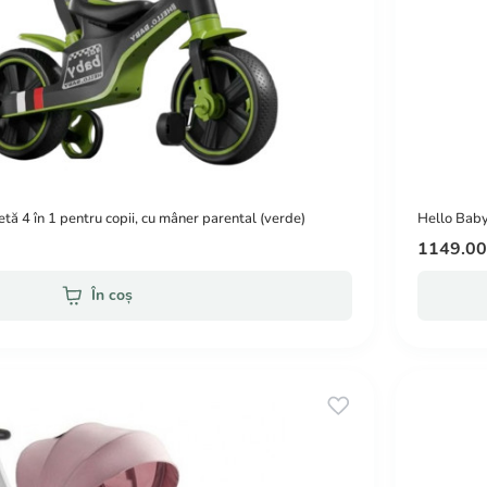
tă 4 în 1 pentru copii, cu mâner parental (verde)
Hello Baby 
1149.0
În coș