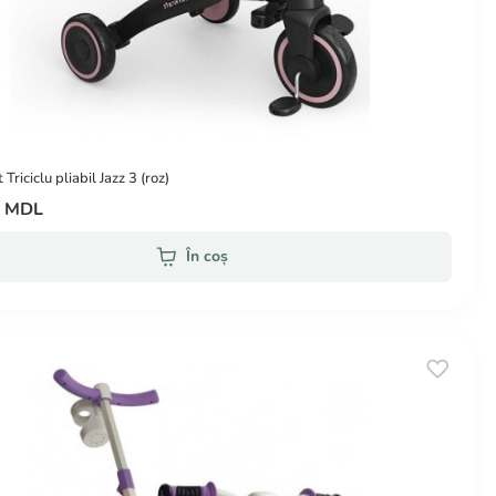
Triciclu pliabil Jazz 3 (roz)
0 MDL
În coș