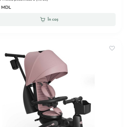
0 MDL
În coș