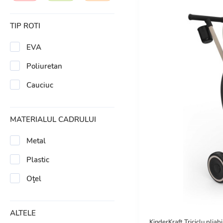
TIP ROTI
EVA
Poliuretan
Cauciuc
MATERIALUL CADRULUI
Metal
Plastic
Oţel
ALTELE
KinderKraft Triciclu pliabi