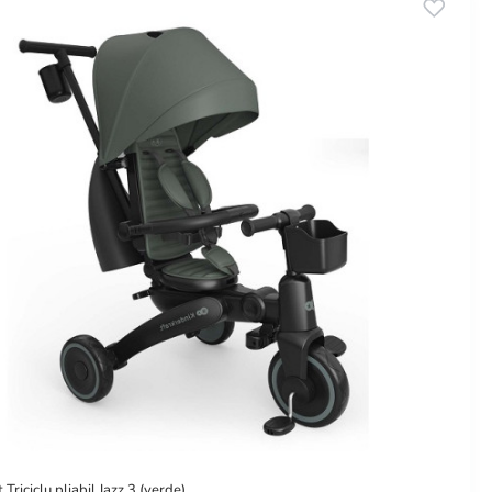
 Triciclu pliabil Jazz 3 (verde)