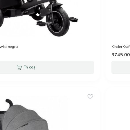
twist negru
KinderKraft 
3745.0
În coș