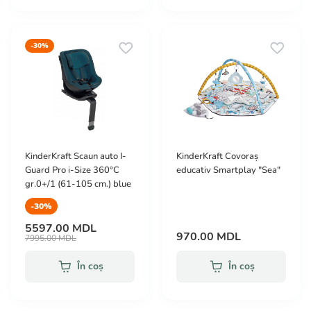
-30%
KinderKraft Scaun auto I-
KinderKraft Covoraș
Guard Pro i-Size 360°С
educativ Smartplay "Sea"
gr.0+/1 (61-105 cm.) blue
-30%
5597.00 MDL
970.00 MDL
7995.00 MDL
În coș
În coș