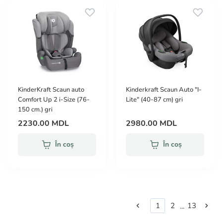
KinderKraft Scaun auto
Kinderkraft Scaun Auto "I-
Comfort Up 2 i-Size (76-
Lite" (40-87 cm) gri
150 cm.) gri
2230.00 MDL
2980.00 MDL
În coș
În coș
1
2
13
...