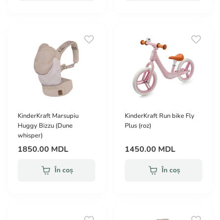
KinderKraft Marsupiu
KinderKraft Run bike Fly
Huggy Bizzu (Dune
Plus (roz)
whisper)
1850.00 MDL
1450.00 MDL
În coș
În coș