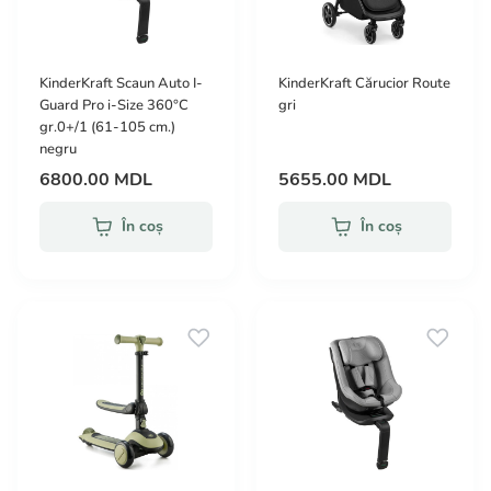
KinderKraft Scaun Auto I-
KinderKraft Cărucior Route
Guard Pro i-Size 360°С
gri
gr.0+/1 (61-105 cm.)
negru
6800.00 MDL
5655.00 MDL
În coș
În coș