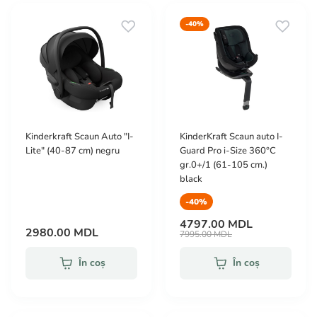
-40%
Kinderkraft Scaun Auto "I-
KinderKraft Scaun auto I-
Lite" (40-87 cm) negru
Guard Pro i-Size 360°С
gr.0+/1 (61-105 cm.)
black
-40%
4797.00 MDL
2980.00 MDL
7995.00 MDL
În coș
În coș