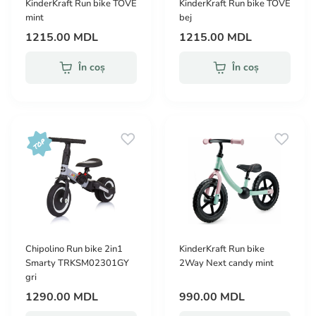
KinderKraft Run bike TOVE
KinderKraft Run bike TOVE
mint
bej
1215.00 MDL
1215.00 MDL
În coș
În coș
Chipolino Run bike 2in1
KinderKraft Run bike
Smarty TRKSM02301GY
2Way Next candy mint
gri
1290.00 MDL
990.00 MDL