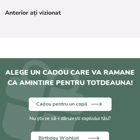
- Înălțime: 40 cm.
- Înălțime șezut: 23 cm.
Anterior ați vizionat
- Lățime șezut: 11 cm.
- Lățime ghidon: 19 cm.
- Diametru roți: 15 cm.
- Greutate: 2 kg.
AMBALAJ:
- Dimensiuni: 43 x 19 x 24 cm.
- Greutate: 2,4 kg.
ALEGE UN CADOU CARE VA RAMANE
CA AMINTIRE PENTRU TOTDEAUNA!
Cadou pentru un copil
Nu știi ce să-i dăruiești copilului tău?
Birthday Wishlist