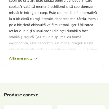
copiii de la 1 an. Este ideală pentru perioada în care
copilul învață să mențină echilibrul și să coordoneze
mișcările întregului corp. Este cea mai bună alternativă
la o bicicletă cu roți laterale, deoarece mai târziu, mersul
pe o bicicletă obișnuită va fi mult mai ușor. Utilizarea
roților duble și a unui cadru din oțel durabil o face
stabilă și sigură. Șezutul din spumă, cu formă
ergonomică, este decorat cu un model drăguț și este
plăcut de moale. Baby Bike este echipată cu un sistem
de blocare a ghidonului, așa că nu trebuie să vă faceți
Află mai mult
griji cu privire la o cădere necontrolată atunci când micul
dvs. atlet începe să învețe să manevreze. Roțile duble
din spumă absorb perfect denivelările și oferă o
tracțiune perfectă pe orice suprafață.
Suprafața cadrului metalic stabil și extrem de ușor este
Produse conexe
tratată cu o metodă de vopsire prin pulverizare non-
toxică, care asigură o durabilitate mai mare și rezistență
la zgârieturi.